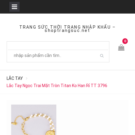
Skip
to
TRANG SỨC THỜI TRANG NHẬP KHẨU –
shoptrangsuc.net
content
0
LẮC TAY
Lắc Tay Ngọc Trai Mặt Tròn Titan Ko Han Rỉ TT 3796