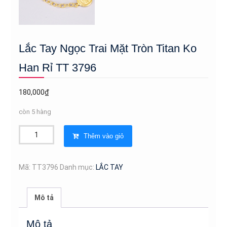
Lắc Tay Ngọc Trai Mặt Tròn Titan Ko
Han Rỉ TT 3796
180,000
₫
còn 5 hàng
Lắc
Thêm vào giỏ
Tay
Ngọc
Trai
Mã:
TT3796
Danh mục:
LẮC TAY
Mặt
Tròn
Mô tả
Titan
Ko
Mô tả