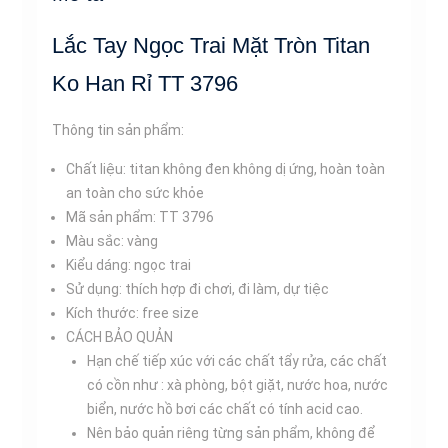
Han
Rỉ
Lắc Tay Ngọc Trai Mặt Tròn Titan
TT
3796
Ko Han Rỉ TT 3796
số
lượng
Thông tin sản phẩm:
Chất liệu: titan không đen không dị ứng, hoàn toàn
an toàn cho sức khỏe
Mã sản phẩm: TT 3796
Màu sắc: vàng
Kiểu dáng: ngọc trai
Sử dụng: thích hợp đi chơi, đi làm, dự tiệc
Kích thước: free size
CÁCH BẢO QUẢN
Hạn chế tiếp xúc với các chất tẩy rửa, các chất
có cồn như : xà phòng, bột giặt, nước hoa, nước
biển, nước hồ bơi các chất có tính acid cao.
Nên bảo quản riêng từng sản phẩm, không để