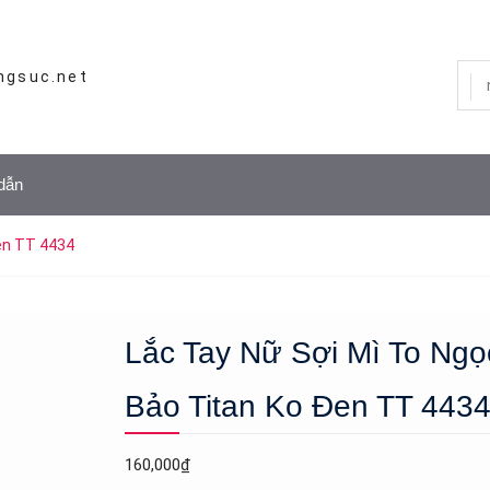
ngsuc.net
dẫn
Đen TT 4434
Lắc Tay Nữ Sợi Mì To Ngọ
Bảo Titan Ko Đen TT 443
160,000
₫