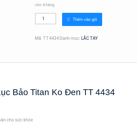
còn 4 hàng
Lắc
Thêm vào giỏ
Tay
Nữ
Sợi
Mã:
TT4434
Danh mục:
LẮC TAY
Mì
To
Ngọc
Lục
Bảo
Titan
Ko
Lục Bảo Titan Ko Đen TT 4434
Đen
TT
4434
số
toàn cho sức khỏe
lượng