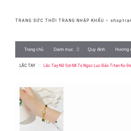
Skip
to
content
TRANG SỨC THỜI TRANG NHẬP KHẨU – shoptra
Trang chủ
Danh mục
Quy định
Hướng 
LẮC TAY
Lắc Tay Nữ Sợi Mì To Ngọc Lục Bảo Titan Ko 