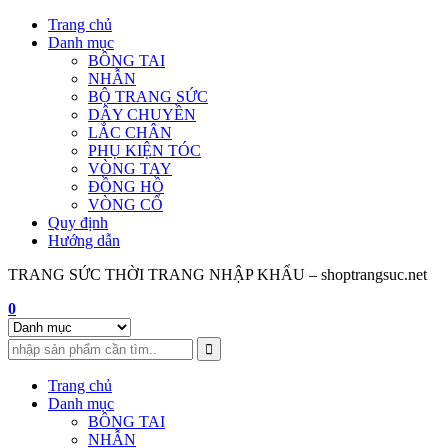
Skip
Trang chủ
to
Danh mục
content
BÔNG TAI
NHẪN
BỘ TRANG SỨC
DÂY CHUYỀN
LẮC CHÂN
PHỤ KIỆN TÓC
VÒNG TAY
ĐỒNG HỒ
VÒNG CỔ
Quy định
Hướng dẫn
TRANG SỨC THỜI TRANG NHẬP KHẨU – shoptrangsuc.net
0
Trang chủ
Danh mục
BÔNG TAI
NHẪN