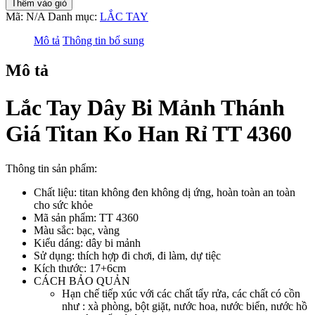
Thêm vào giỏ
Dây
Mã:
N/A
Danh mục:
LẮC TAY
Bi
Mảnh
Mô tả
Thông tin bổ sung
Thánh
Giá
Mô tả
Titan
Ko
Han
Lắc Tay Dây Bi Mảnh Thánh
Rỉ
TT
Giá Titan Ko Han Rỉ TT 4360
4360
số
lượng
Thông tin sản phẩm:
Chất liệu: titan không đen không dị ứng, hoàn toàn an toàn
cho sức khỏe
Mã sản phẩm: TT 4360
Màu sắc: bạc, vàng
Kiểu dáng: dây bi mảnh
Sử dụng: thích hợp đi chơi, đi làm, dự tiệc
Kích thước: 17+6cm
CÁCH BẢO QUẢN
Hạn chế tiếp xúc với các chất tẩy rửa, các chất có cồn
như : xà phòng, bột giặt, nước hoa, nước biển, nước hồ