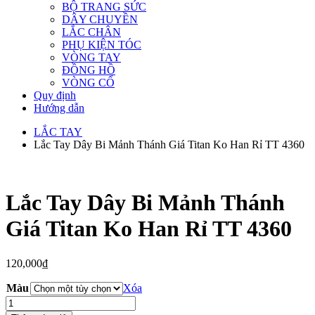
BỘ TRANG SỨC
DÂY CHUYỀN
LẮC CHÂN
PHỤ KIỆN TÓC
VÒNG TAY
ĐỒNG HỒ
VÒNG CỔ
Quy định
Hướng dẫn
LẮC TAY
Lắc Tay Dây Bi Mảnh Thánh Giá Titan Ko Han Rỉ TT 4360
Lắc Tay Dây Bi Mảnh Thánh
Giá Titan Ko Han Rỉ TT 4360
120,000
₫
Màu
Xóa
Lắc
Tay