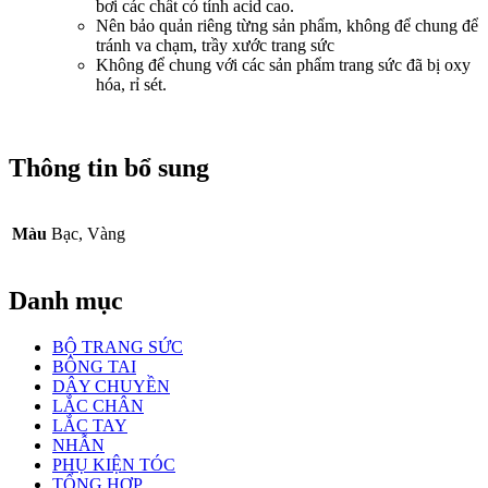
bơi các chất có tính acid cao.
Nên bảo quản riêng từng sản phẩm, không để chung để
tránh va chạm, trầy xước trang sức
Không để chung với các sản phẩm trang sức đã bị oxy
hóa, rỉ sét.
Thông tin bổ sung
Màu
Bạc, Vàng
Danh mục
BỘ TRANG SỨC
BÔNG TAI
DÂY CHUYỀN
LẮC CHÂN
LẮC TAY
NHẪN
PHỤ KIỆN TÓC
TỔNG HỢP