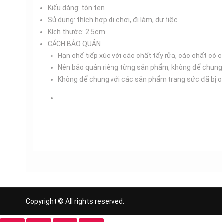
Kiểu dáng: tòn ten
Sử dụng: thích hợp đi chơi, đi làm, dự tiệc
Kích thước: 2.5cm
CÁCH BẢO QUẢN
Hạn chế tiếp xúc với các chất tẩy rửa, các chất có c
Nên bảo quản riêng từng sản phẩm, không để chung
Không để chung với các sản phẩm trang sức đã bị oxy
Copyright © All rights reserved.