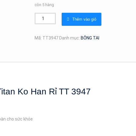
còn 5 hàng
Bông
Thêm vào giỏ
Tai
Ngọc
Trai
Mã:
TT3947
Danh mục:
BÔNG TAI
Tòn
Ten
Titan
Ko
Han
Rỉ
TT
Titan Ko Han Rỉ TT 3947
3947
số
lượng
toàn cho sức khỏe