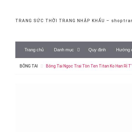
Skip
to
content
TRANG SỨC THỜI TRANG NHẬP KHẨU – shoptra
Trang chủ
Danh mục
Quy định
Hướng 
BÔNG TAI
Bông Tai Ngọc Trai Tòn Ten Titan Ko Han Rỉ 