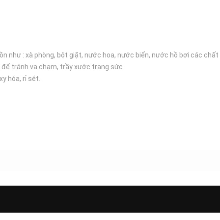
ồn như : xà phòng, bột giặt, nước hoa, nước biển, nước hồ bơi các chất 
 để tránh va chạm, trầy xước trang sức
 hóa, rỉ sét.