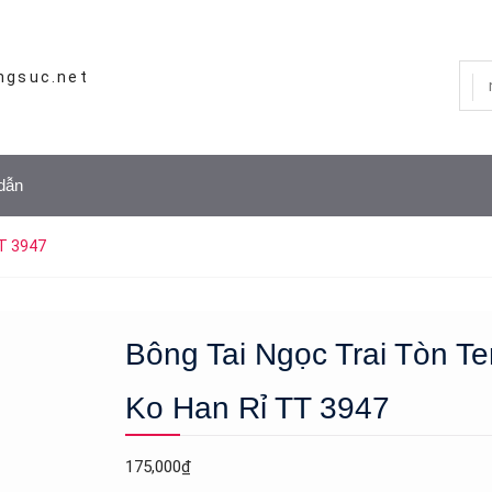
ngsuc.net
dẫn
TT 3947
Bông Tai Ngọc Trai Tòn Te
Ko Han Rỉ TT 3947
175,000
₫