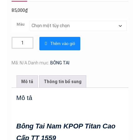
85,000
₫
Màu
Bông
Thêm vào giỏ
Tai
Nam
KPOP
Mã:
N/A
Danh mục:
BÔNG TAI
Titan
Cao
Mô tả
Thông tin bổ sung
Cấp
TT
Mô tả
1559
số
lượng
Bông Tai Nam KPOP Titan Cao
Cấp TT 1559