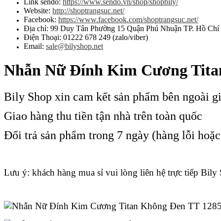
Link sendo:
https://www.sendo.vn/shop/shopbily/
Website:
http://shoptrangsuc.net/
Facebook:
https://www.facebook.com/shoptrangsuc.net/
Địa chỉ: 99 Duy Tân Phường 15 Quận Phú Nhuận TP. Hồ Chí
Điện Thoại: 01222 678 249 (zalo/viber)
Email:
sale@bilyshop.net
Nhẫn Nữ Đính Kim Cương Tita
Bily Shop xin cam kết sản phẩm bên ngoài g
Giao hàng thu tiền tận nhà trên toàn quốc
Đổi trả sản phẩm trong 7 ngày (hàng lỗi hoặ
Lưu ý: khách hàng mua sỉ vui lòng liên hệ trực tiếp Bily