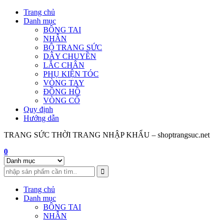
Skip
Trang chủ
to
Danh mục
content
BÔNG TAI
NHẪN
BỘ TRANG SỨC
DÂY CHUYỀN
LẮC CHÂN
PHỤ KIỆN TÓC
VÒNG TAY
ĐỒNG HỒ
VÒNG CỔ
Quy định
Hướng dẫn
TRANG SỨC THỜI TRANG NHẬP KHẨU – shoptrangsuc.net
0
Trang chủ
Danh mục
BÔNG TAI
NHẪN