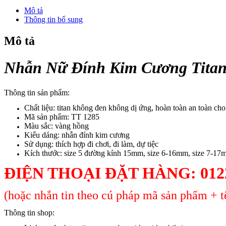
Cương
Mô tả
Titan
Thông tin bổ sung
Không
Đen
Mô tả
TT
1285
số
Nhẫn Nữ Đính Kim Cương Titan
lượng
Thông tin sản phẩm:
Chất liệu: titan không đen không dị ứng, hoàn toàn an toàn ch
Mã sản phẩm: TT 1285
Màu sắc: vàng hồng
Kiểu dáng: nhẫn đính kim cương
Sử dụng: thích hợp đi chơi, đi làm, dự tiệc
Kích thước: size 5 đường kính 15mm, size 6-16mm, size 7-17
ĐIỆN THOẠI ĐẶT HÀNG: 0122
(hoặc nhắn tin theo cú pháp mã sản phẩm + tê
Thông tin shop: