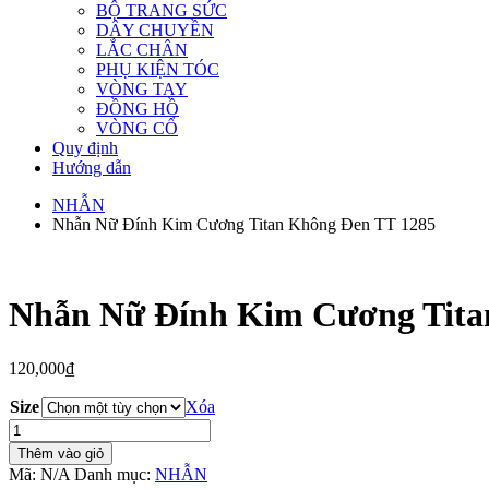
BỘ TRANG SỨC
DÂY CHUYỀN
LẮC CHÂN
PHỤ KIỆN TÓC
VÒNG TAY
ĐỒNG HỒ
VÒNG CỔ
Quy định
Hướng dẫn
NHẪN
Nhẫn Nữ Đính Kim Cương Titan Không Đen TT 1285
Nhẫn Nữ Đính Kim Cương Tita
120,000
₫
Size
Xóa
Nhẫn
Nữ
Thêm vào giỏ
Đính
Mã:
N/A
Danh mục:
NHẪN
Kim