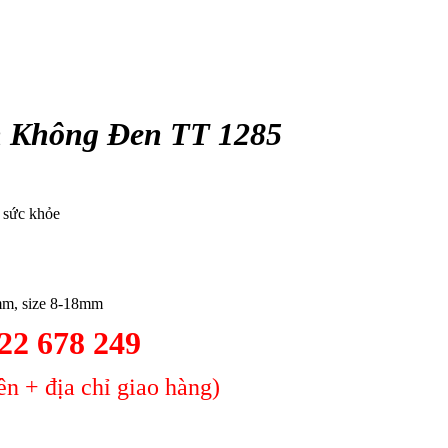
 Không Đen TT 1285
o sức khỏe
mm, size 8-18mm
2 678 249
n + địa chỉ giao hàng)