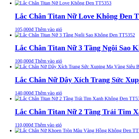
phẩm
này
có
Lắc Chân Titan Nữ Love Không Đen 
nhiều
biến
105,000
₫
Thêm vào giỏ
thể.
Các
tùy
Lắc Chân Titan Nữ 3 Tầng Ngôi Sao 
chọn
có
thể
100,000
₫
Thêm vào giỏ
được
chọn
trên
Lắc Chân Nữ Dây Xích Trang Sức Xup
trang
sản
phẩm
140,000
₫
Thêm vào giỏ
Lắc Chân Titan Nữ 2 Tầng Trái Tim 
110,000
₫
Thêm vào giỏ