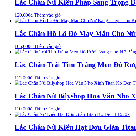
Lắc Chân Nữ Kiểu Pháp Sang Trọng B
trang
sản
phẩm
120,000
₫
Thêm vào giỏ
Lắc Chân Hồ Lô Đỏ May Mắn Cho Nữ 
105,000
₫
Thêm vào giỏ
Lắc Chân Trái Tim Tráng Men Đỏ Rượ
115,000
₫
Thêm vào giỏ
Lắc Chân Nữ Bilyshop Hoa Văn Nhỏ X
110,000
₫
Thêm vào giỏ
Lắc Chân Nữ Kiểu Hạt Đơn Giản Tita