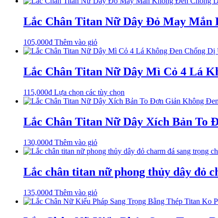
Lắc Chân Titan Nữ Dây Đỏ May Mắn 
105,000
₫
Thêm vào giỏ
Lắc Chân Titan Nữ Dây Mì Cỏ 4 Lá 
Sản
115,000
₫
Lựa chọn các tùy chọn
phẩm
này
có
Lắc Chân Titan Nữ Dây Xích Bản To 
nhiều
biến
130,000
₫
Thêm vào giỏ
thể.
Các
tùy
Lắc chân titan nữ phong thủy dây đỏ c
chọn
có
thể
135,000
₫
Thêm vào giỏ
được
chọn
trên