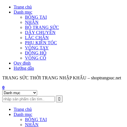
Skip
Trang chủ
to
Danh mục
content
BÔNG TAI
NHẪN
BỘ TRANG SỨC
DÂY CHUYỀN
LẮC CHÂN
PHỤ KIỆN TÓC
VÒNG TAY
ĐỒNG HỒ
VÒNG CỔ
Quy định
Hướng dẫn
TRANG SỨC THỜI TRANG NHẬP KHẨU – shoptrangsuc.net
0
Trang chủ
Danh mục
BÔNG TAI
NHẪN