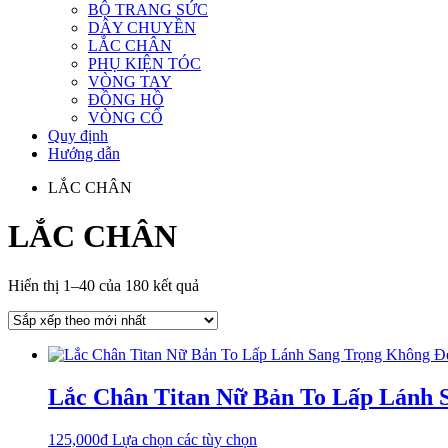
BỘ TRANG SỨC
DÂY CHUYỀN
LẮC CHÂN
PHỤ KIỆN TÓC
VÒNG TAY
ĐỒNG HỒ
VÒNG CỔ
Quy định
Hướng dẫn
LẮC CHÂN
LẮC CHÂN
Đã
Hiển thị 1–40 của 180 kết quả
sắp
xếp
theo
mới
nhất
Lắc Chân Titan Nữ Bản To Lấp Lánh 
Sản
125,000
₫
Lựa chọn các tùy chọn