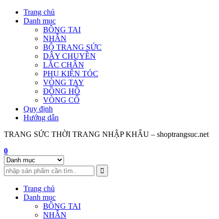
Skip
Trang chủ
to
Danh mục
content
BÔNG TAI
NHẪN
BỘ TRANG SỨC
DÂY CHUYỀN
LẮC CHÂN
PHỤ KIỆN TÓC
VÒNG TAY
ĐỒNG HỒ
VÒNG CỔ
Quy định
Hướng dẫn
TRANG SỨC THỜI TRANG NHẬP KHẨU – shoptrangsuc.net
0
Trang chủ
Danh mục
BÔNG TAI
NHẪN