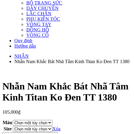
BỘ TRANG SỨC
DÂY CHUYỀN
LẮC CHÂN
PHỤ KIỆN TÓC
VÒNG TAY
ĐỒNG HỒ
VÒNG CỔ
Quy định
Hướng dẫn
NHẪN
Nhẫn Nam Khắc Bát Nhã Tâm Kinh Titan Ko Đen TT 1380
Nhẫn Nam Khắc Bát Nhã Tâm
Kinh Titan Ko Đen TT 1380
105,000
₫
Màu
Size
Xóa