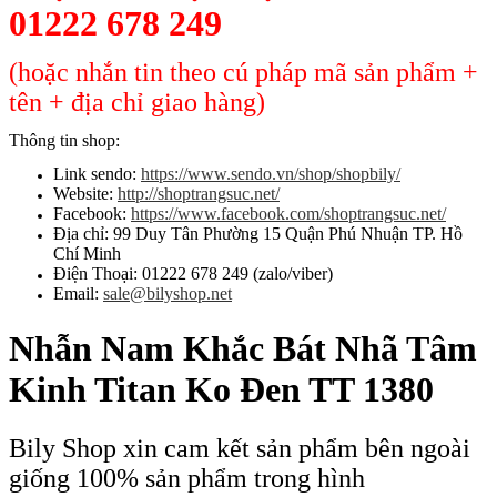
01222 678 249
(hoặc nhắn tin theo cú pháp mã sản phẩm +
tên + địa chỉ giao hàng)
Thông tin shop:
Link sendo:
https://www.sendo.vn/shop/shopbily/
Website:
http://shoptrangsuc.net/
Facebook:
https://www.facebook.com/shoptrangsuc.net/
Địa chỉ: 99 Duy Tân Phường 15 Quận Phú Nhuận TP. Hồ
Chí Minh
Điện Thoại: 01222 678 249 (zalo/viber)
Email:
sale@bilyshop.net
Nhẫn Nam Khắc Bát Nhã Tâm
Kinh Titan Ko Đen TT 1380
Bily Shop xin cam kết sản phẩm bên ngoài
giống 100% sản phẩm trong hình