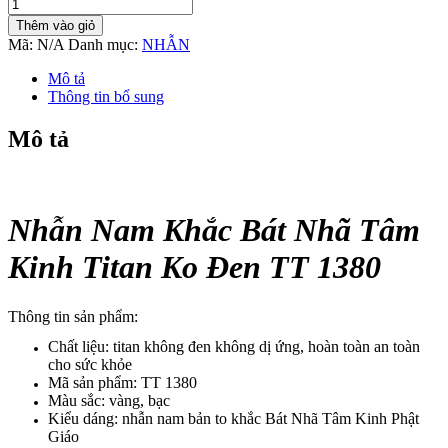
Nhẫn
Nam
Thêm vào giỏ
Khắc
Mã:
N/A
Danh mục:
NHẪN
Bát
Nhã
Mô tả
Tâm
Thông tin bổ sung
Kinh
Titan
Mô tả
Ko
Đen
TT
1380
số
Nhẫn Nam Khắc Bát Nhã Tâm
lượng
Kinh Titan Ko Đen TT 1380
Thông tin sản phẩm:
Chất liệu: titan không đen không dị ứng, hoàn toàn an toàn
cho sức khỏe
Mã sản phẩm: TT 1380
Màu sắc: vàng, bạc
Kiểu dáng: nhẫn nam bản to khắc Bát Nhã Tâm Kinh Phật
Giáo