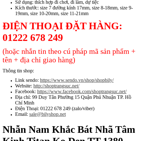
Sử dụng: thích hợp đi chơi, đi làm, dự tiệc
Kích thước: size 7 đường kính 17mm, size 8-18mm, size 9-
19mm, size 10-20mm, size 11-21mm
ĐIỆN THOẠI ĐẶT HÀNG:
01222 678 249
(hoặc nhắn tin theo cú pháp mã sản phẩm +
tên + địa chỉ giao hàng)
Thông tin shop:
Link sendo:
https://www.sendo.vn/shop/shopbily/
Website:
http://shoptrangsuc.net/
Facebook:
https://www.facebook.com/shoptrangsuc.net/
Địa chỉ: 99 Duy Tân Phường 15 Quận Phú Nhuận TP. Hồ
Chí Minh
Điện Thoại: 01222 678 249 (zalo/viber)
Email:
sale@bilyshop.net
Nhẫn Nam Khắc Bát Nhã Tâm