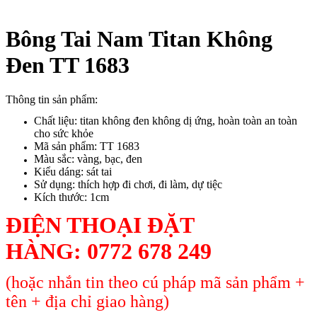
Bông Tai Nam Titan Không
Đen TT 1683
Thông tin sản phẩm:
Chất liệu: titan không đen không dị ứng, hoàn toàn an toàn
cho sức khỏe
Mã sản phẩm: TT 1683
Màu sắc: vàng, bạc, đen
Kiểu dáng: sát tai
Sử dụng: thích hợp đi chơi, đi làm, dự tiệc
Kích thước: 1cm
ĐIỆN THOẠI ĐẶT
HÀNG:
0772 678 249
(hoặc nhắn tin theo cú pháp mã sản phẩm +
tên + địa chỉ giao hàng)