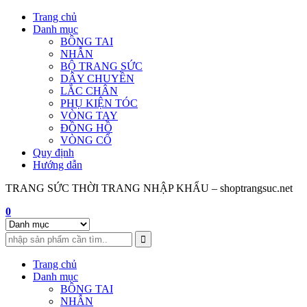
Skip
Trang chủ
to
Danh mục
content
BÔNG TAI
NHẪN
BỘ TRANG SỨC
DÂY CHUYỀN
LẮC CHÂN
PHỤ KIỆN TÓC
VÒNG TAY
ĐỒNG HỒ
VÒNG CỔ
Quy định
Hướng dẫn
TRANG SỨC THỜI TRANG NHẬP KHẨU – shoptrangsuc.net
0
Trang chủ
Danh mục
BÔNG TAI
NHẪN