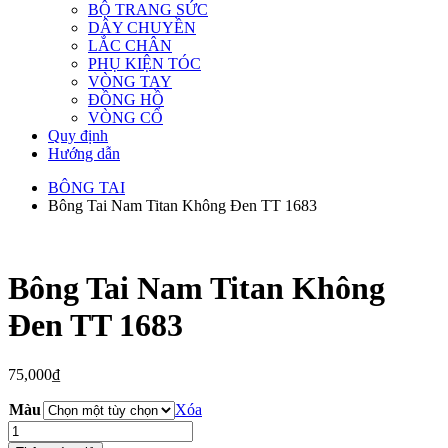
BỘ TRANG SỨC
DÂY CHUYỀN
LẮC CHÂN
PHỤ KIỆN TÓC
VÒNG TAY
ĐỒNG HỒ
VÒNG CỔ
Quy định
Hướng dẫn
BÔNG TAI
Bông Tai Nam Titan Không Đen TT 1683
Bông Tai Nam Titan Không
Đen TT 1683
75,000
₫
Màu
Xóa
Bông
Tai