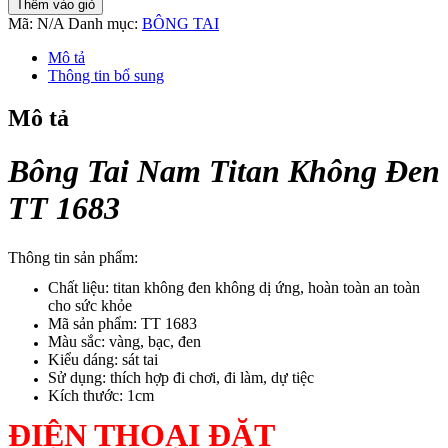
Thêm vào giỏ
Nam
Mã:
N/A
Danh mục:
BÔNG TAI
Titan
Không
Mô tả
Đen
Thông tin bổ sung
TT
1683
Mô tả
số
lượng
Bông Tai Nam Titan Không Đen
TT 1683
Thông tin sản phẩm:
Chất liệu: titan không đen không dị ứng, hoàn toàn an toàn
cho sức khỏe
Mã sản phẩm: TT 1683
Màu sắc: vàng, bạc, đen
Kiểu dáng: sát tai
Sử dụng: thích hợp đi chơi, đi làm, dự tiệc
Kích thước: 1cm
ĐIỆN THOẠI ĐẶT