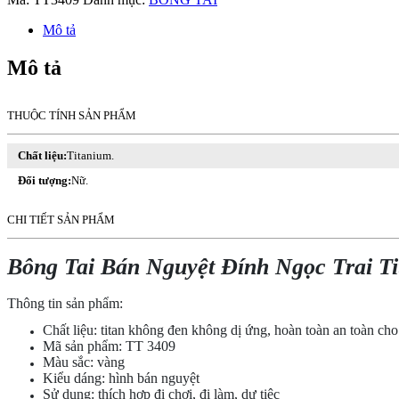
Nguyệt
Đính
Mô tả
Ngọc
Trai
Mô tả
Titan
Ko
Đen
THUỘC TÍNH SẢN PHẨM
TT
3409
số
Chất liệu:
Titanium.
lượng
Đối tượng:
Nữ.
CHI TIẾT SẢN PHẨM
Bông Tai Bán Nguyệt Đính Ngọc Trai T
Thông tin sản phẩm:
Chất liệu: titan không đen không dị ứng, hoàn toàn an toàn ch
Mã sản phẩm: TT 3409
Màu sắc: vàng
Kiểu dáng: hình bán nguyệt
Sử dụng: thích hợp đi chơi, đi làm, dự tiệc