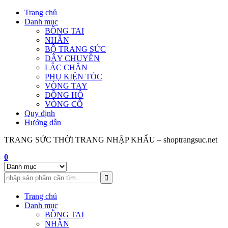
Skip
Trang chủ
to
Danh mục
content
BÔNG TAI
NHẪN
BỘ TRANG SỨC
DÂY CHUYỀN
LẮC CHÂN
PHỤ KIỆN TÓC
VÒNG TAY
ĐỒNG HỒ
VÒNG CỔ
Quy định
Hướng dẫn
TRANG SỨC THỜI TRANG NHẬP KHẨU – shoptrangsuc.net
0
Trang chủ
Danh mục
BÔNG TAI
NHẪN