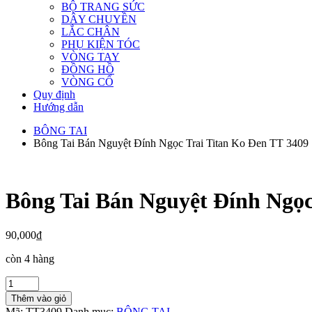
BỘ TRANG SỨC
DÂY CHUYỀN
LẮC CHÂN
PHỤ KIỆN TÓC
VÒNG TAY
ĐỒNG HỒ
VÒNG CỔ
Quy định
Hướng dẫn
BÔNG TAI
Bông Tai Bán Nguyệt Đính Ngọc Trai Titan Ko Đen TT 3409
Bông Tai Bán Nguyệt Đính Ngọc
90,000
₫
còn 4 hàng
Bông
Tai
Thêm vào giỏ
Bán
Mã:
TT3409
Danh mục:
BÔNG TAI