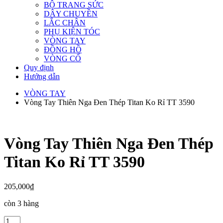
BỘ TRANG SỨC
DÂY CHUYỀN
LẮC CHÂN
PHỤ KIỆN TÓC
VÒNG TAY
ĐỒNG HỒ
VÒNG CỔ
Quy định
Hướng dẫn
VÒNG TAY
Vòng Tay Thiên Nga Đen Thép Titan Ko Rỉ TT 3590
Vòng Tay Thiên Nga Đen Thép
Titan Ko Rỉ TT 3590
205,000
₫
còn 3 hàng
Vòng