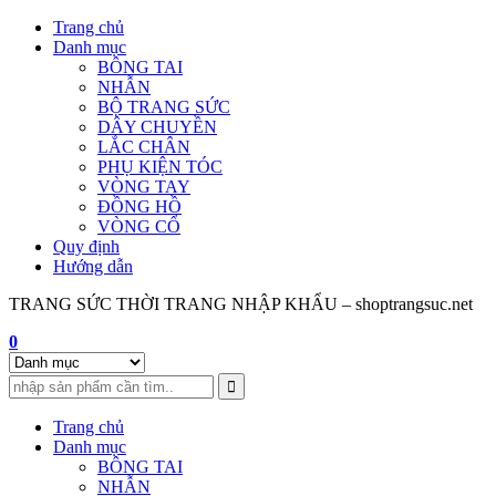
Skip
Trang chủ
to
Danh mục
content
BÔNG TAI
NHẪN
BỘ TRANG SỨC
DÂY CHUYỀN
LẮC CHÂN
PHỤ KIỆN TÓC
VÒNG TAY
ĐỒNG HỒ
VÒNG CỔ
Quy định
Hướng dẫn
TRANG SỨC THỜI TRANG NHẬP KHẨU – shoptrangsuc.net
0
Trang chủ
Danh mục
BÔNG TAI
NHẪN