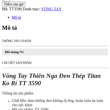
Tay
Thêm vào giỏ
Thiên
Mã:
TT3590
Danh mục:
VÒNG TAY
Nga
Đen
Mô tả
Thép
Titan
Mô tả
Ko
Rỉ
TT
THÔNG TIN CƠ BẢN
3590
số
lượng
Đối tượng:
Nữ.
CHI TIẾT SẢN PHẨM
Vòng Tay Thiên Nga Đen Thép Titan
Ko Rỉ TT 3590
Thông tin sản phẩm:
Chất liệu: titan không đen không dị ứng, hoàn toàn an toàn
cho sức khỏe
Mã sản phẩm: TT 3590