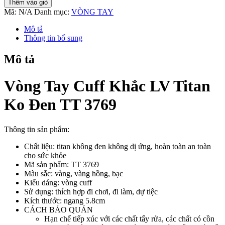
Thêm vào giỏ
Cuff
Mã:
N/A
Danh mục:
VÒNG TAY
Khắc
LV
Mô tả
Titan
Thông tin bổ sung
Ko
Đen
Mô tả
TT
3769
số
Vòng Tay Cuff Khắc LV Titan
lượng
Ko Đen TT 3769
Thông tin sản phẩm:
Chất liệu: titan không đen không dị ứng, hoàn toàn an toàn
cho sức khỏe
Mã sản phẩm: TT 3769
Màu sắc: vàng, vàng hồng, bạc
Kiểu dáng: vòng cuff
Sử dụng: thích hợp đi chơi, đi làm, dự tiệc
Kích thước: ngang 5.8cm
CÁCH BẢO QUẢN
Hạn chế tiếp xúc với các chất tẩy rửa, các chất có cồn