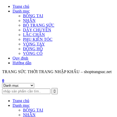
Skip
Trang chủ
to
Danh mục
content
BÔNG TAI
NHẪN
BỘ TRANG SỨC
DÂY CHUYỀN
LẮC CHÂN
PHỤ KIỆN TÓC
VÒNG TAY
ĐỒNG HỒ
VÒNG CỔ
Quy định
Hướng dẫn
TRANG SỨC THỜI TRANG NHẬP KHẨU – shoptrangsuc.net
0
Trang chủ
Danh mục
BÔNG TAI
NHẪN