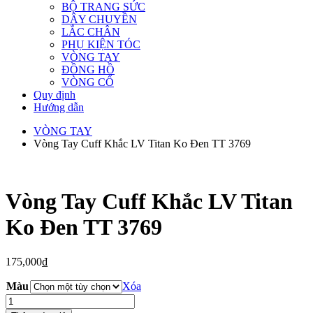
BỘ TRANG SỨC
DÂY CHUYỀN
LẮC CHÂN
PHỤ KIỆN TÓC
VÒNG TAY
ĐỒNG HỒ
VÒNG CỔ
Quy định
Hướng dẫn
VÒNG TAY
Vòng Tay Cuff Khắc LV Titan Ko Đen TT 3769
Vòng Tay Cuff Khắc LV Titan
Ko Đen TT 3769
175,000
₫
Màu
Xóa
Vòng
Tay