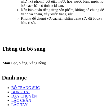
như : xà phòng, bột giặt, nước hoa, nước biển, nước hồ
bơi các chất có tính acid cao.
Nên bảo quản riêng từng sản phẩm, không để chung để
tránh va chạm, trầy xước trang sức
Không để chung với các sản phẩm trang sức đã bị oxy
hóa, rỉ sét.
Thông tin bổ sung
Màu
Bạc, Vàng, Vàng hồng
Danh mục
BỘ TRANG SỨC
BÔNG TAI
DÂY CHUYỀN
LẮC CHÂN
LẮC TAY