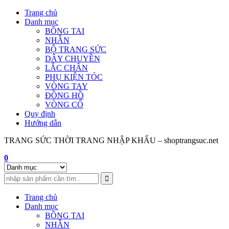
Skip
Trang chủ
to
Danh mục
content
BÔNG TAI
NHẪN
BỘ TRANG SỨC
DÂY CHUYỀN
LẮC CHÂN
PHỤ KIỆN TÓC
VÒNG TAY
ĐỒNG HỒ
VÒNG CỔ
Quy định
Hướng dẫn
TRANG SỨC THỜI TRANG NHẬP KHẨU – shoptrangsuc.net
0
Trang chủ
Danh mục
BÔNG TAI
NHẪN