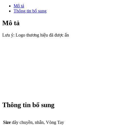
Hộp
Mô tả
Túi
Thông tin bổ sung
Nhung
Túi
Mô tả
Giấy
Giấy
Lưu ý: Logo thương hiệu đã được ẩn
Chứng
Nhận
BOX1008
số
lượng
Thông tin bổ sung
Size
dây chuyền, nhẫn, Vòng Tay