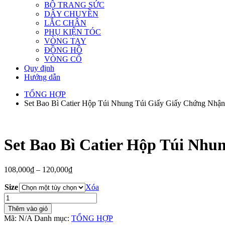
BỘ TRANG SỨC
DÂY CHUYỀN
LẮC CHÂN
PHỤ KIỆN TÓC
VÒNG TAY
ĐỒNG HỒ
VÒNG CỔ
Quy định
Hướng dẫn
TỔNG HỢP
Set Bao Bì Catier Hộp Túi Nhung Túi Giấy Giấy Chứng Nh
Set Bao Bì Catier Hộp Túi Nh
Khoảng
108,000
₫
–
120,000
₫
giá:
Size
từ
Xóa
108,000₫
Set
đến
Bao
Thêm vào giỏ
120,000₫
Bì
Mã:
N/A
Danh mục:
TỔNG HỢP
Catier