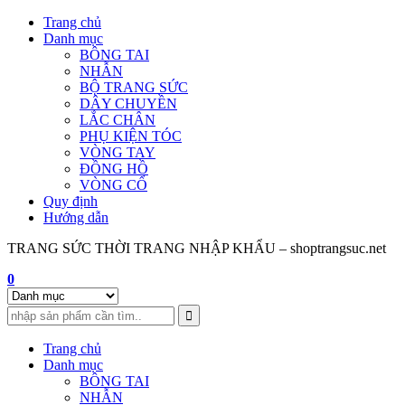
Skip
Trang chủ
to
Danh mục
content
BÔNG TAI
NHẪN
BỘ TRANG SỨC
DÂY CHUYỀN
LẮC CHÂN
PHỤ KIỆN TÓC
VÒNG TAY
ĐỒNG HỒ
VÒNG CỔ
Quy định
Hướng dẫn
TRANG SỨC THỜI TRANG NHẬP KHẨU – shoptrangsuc.net
0
Trang chủ
Danh mục
BÔNG TAI
NHẪN