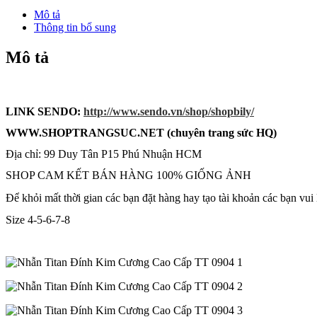
Cương
Mô tả
Cao
Thông tin bổ sung
Cấp
TT
Mô tả
0904
số
lượng
LINK SENDO:
http://www.sendo.vn/shop/shopbily/
WWW
.SHOPTRANG
SUC.NET (chuyên trang sức HQ)
Địa chỉ: 99 Duy Tân P15 Phú Nhuận HCM
SHOP CAM KẾT BÁN HÀNG 100% GIỐNG ẢNH
Để khỏi mất thời gian các bạn đặt hàng hay tạo tài khoản các bạn vu
Size 4-5-6-7-8