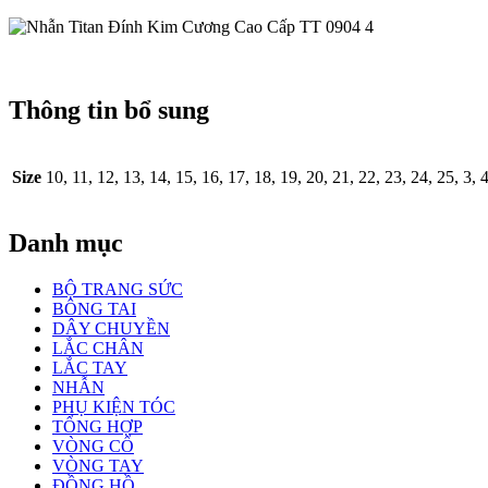
Thông tin bổ sung
Size
10, 11, 12, 13, 14, 15, 16, 17, 18, 19, 20, 21, 22, 23, 24, 25, 3, 4,
Danh mục
BỘ TRANG SỨC
BÔNG TAI
DÂY CHUYỀN
LẮC CHÂN
LẮC TAY
NHẪN
PHỤ KIỆN TÓC
TỔNG HỢP
VÒNG CỔ
VÒNG TAY
ĐỒNG HỒ