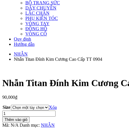
BỘ TRANG SỨC
DÂY CHUYỀN
LẮC CHÂN
PHỤ KIỆN TÓC
VÒNG TAY
ĐỒNG HỒ
VÒNG CỔ
Quy định
Hướng dẫn
NHẪN
Nhẫn Titan Đính Kim Cương Cao Cấp TT 0904
Nhẫn Titan Đính Kim Cương C
90,000
₫
Size
Xóa
Nhẫn
Titan
Thêm vào giỏ
Đính
Mã:
N/A
Danh mục:
NHẪN
Kim