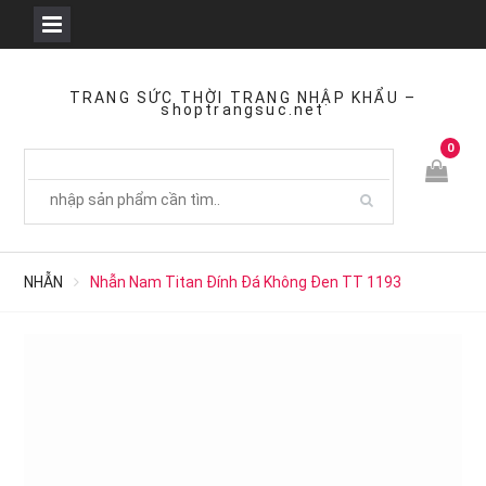
Skip
to
TRANG SỨC THỜI TRANG NHẬP KHẨU –
shoptrangsuc.net
content
0
NHẪN
Nhẫn Nam Titan Đính Đá Không Đen TT 1193