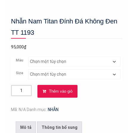
Nhẫn Nam Titan Đính Đá Không Đen
TT 1193
95,000
₫
Màu
Size
Nhẫn
Thêm vào giỏ
Nam
Titan
Đính
Mã:
N/A
Danh mục:
NHẪN
Đá
Không
Mô tả
Thông tin bổ sung
Đen