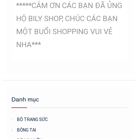
*****CÁM ƠN CÁC BẠN ĐÃ ỦNG
HỘ BILY SHOP, CHÚC CÁC BẠN
MỘT BUỔI SHOPPING VUI VẺ
NHA***
Danh mục
BỘ TRANG SỨC
BÔNG TAI