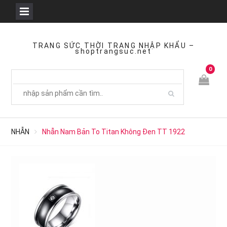
Skip
to
TRANG SỨC THỜI TRANG NHẬP KHẨU –
shoptrangsuc.net
content
0
NHẪN
Nhẫn Nam Bản To Titan Không Đen TT 1922