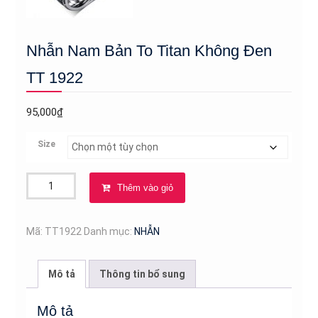
Nhẫn Nam Bản To Titan Không Đen
TT 1922
95,000
₫
Size
Nhẫn
Thêm vào giỏ
Nam
Bản
To
Mã:
TT1922
Danh mục:
NHẪN
Titan
Không
Mô tả
Thông tin bổ sung
Đen
TT
Mô tả
1922