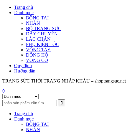
Skip
Trang chủ
to
Danh mục
content
BÔNG TAI
NHẪN
BỘ TRANG SỨC
DÂY CHUYỀN
LẮC CHÂN
PHỤ KIỆN TÓC
VÒNG TAY
ĐỒNG HỒ
VÒNG CỔ
Quy định
Hướng dẫn
TRANG SỨC THỜI TRANG NHẬP KHẨU – shoptrangsuc.net
0
Trang chủ
Danh mục
BÔNG TAI
NHẪN