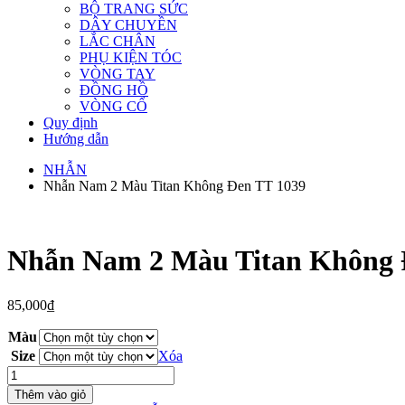
BỘ TRANG SỨC
DÂY CHUYỀN
LẮC CHÂN
PHỤ KIỆN TÓC
VÒNG TAY
ĐỒNG HỒ
VÒNG CỔ
Quy định
Hướng dẫn
NHẪN
Nhẫn Nam 2 Màu Titan Không Đen TT 1039
Nhẫn Nam 2 Màu Titan Không 
85,000
₫
Màu
Size
Xóa
Nhẫn
Nam
Thêm vào giỏ