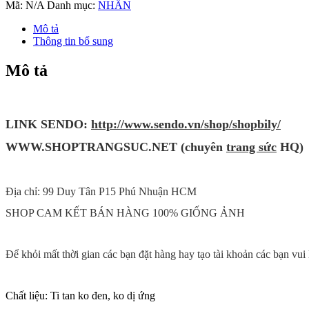
2
Mã:
N/A
Danh mục:
NHẪN
Màu
Titan
Mô tả
Không
Thông tin bổ sung
Đen
TT
Mô tả
1039
số
lượng
LINK SENDO:
http://www.sendo.vn/shop/shopbily/
WWW
.SHOPTRANG
SUC.NET (chuyên
trang sức
HQ)
Địa chỉ: 99 Duy Tân P15 Phú Nhuận HCM
SHOP CAM KẾT BÁN HÀNG 100% GIỐNG ẢNH
Để khỏi mất thời gian các bạn đặt hàng hay tạo tài khoản các bạn vu
Chất liệu: Ti tan ko đen, ko dị ứng