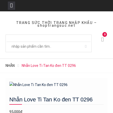
Skip
to
TRANG SỨC THỜI TRANG NHẬP KHẨU –
shoptrangsuc.net
content
0
NHẪN
Nhẫn Love Ti Tan Ko đen TT 0296
Nhẫn Love Ti Tan Ko đen TT 0296
95,000
₫