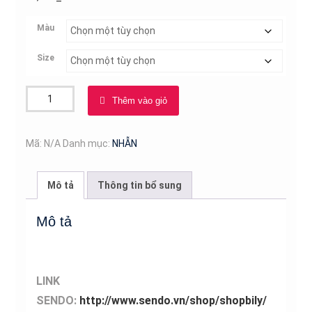
Màu
Size
Nhẫn
Thêm vào giỏ
Love
Ti
Tan
Mã:
N/A
Danh mục:
NHẪN
Ko
đen
Mô tả
Thông tin bổ sung
TT
0296
Mô tả
số
lượng
LINK
SENDO:
http://www.sendo.vn/shop/shopbily/