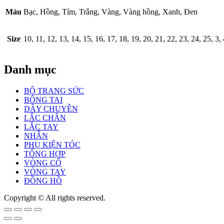
Màu
Bạc, Hồng, Tím, Trắng, Vàng, Vàng hồng, Xanh, Đen
Size
10, 11, 12, 13, 14, 15, 16, 17, 18, 19, 20, 21, 22, 23, 24, 25, 3, 4
Danh mục
BỘ TRANG SỨC
BÔNG TAI
DÂY CHUYỀN
LẮC CHÂN
LẮC TAY
NHẪN
PHỤ KIỆN TÓC
TỔNG HỢP
VÒNG CỔ
VÒNG TAY
ĐỒNG HỒ
Copyright © All rights reserved.