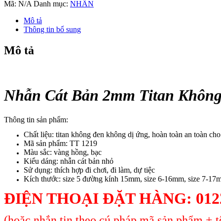
Bản
Mã:
N/A
Danh mục:
NHẪN
2mm
Titan
Mô tả
Không
Thông tin bổ sung
Đen
TT
Mô tả
1219
số
lượng
Nhẫn Cát Bản 2mm Titan Không
Thông tin sản phẩm:
Chất liệu: titan không đen không dị ứng, hoàn toàn an toàn ch
Mã sản phẩm: TT 1219
Màu sắc: vàng hồng, bạc
Kiểu dáng: nhẫn cát bản nhỏ
Sử dụng: thích hợp đi chơi, đi làm, dự tiệc
Kích thước: size 5 đường kính 15mm, size 6-16mm, size 7-17
ĐIỆN THOẠI ĐẶT HÀNG: 0122
(hoặc nhắn tin theo cú pháp mã sản phẩm + tê