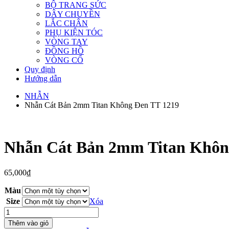
BỘ TRANG SỨC
DÂY CHUYỀN
LẮC CHÂN
PHỤ KIỆN TÓC
VÒNG TAY
ĐỒNG HỒ
VÒNG CỔ
Quy định
Hướng dẫn
NHẪN
Nhẫn Cát Bản 2mm Titan Không Đen TT 1219
Nhẫn Cát Bản 2mm Titan Khôn
65,000
₫
Màu
Size
Xóa
Nhẫn
Cát
Thêm vào giỏ