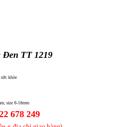
 Đen TT 1219
o sức khỏe
mm, size 8-18mm
2 678 249
n + địa chỉ giao hàng)