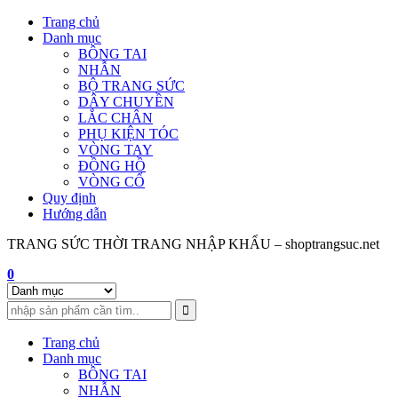
Skip
Trang chủ
to
Danh mục
content
BÔNG TAI
NHẪN
BỘ TRANG SỨC
DÂY CHUYỀN
LẮC CHÂN
PHỤ KIỆN TÓC
VÒNG TAY
ĐỒNG HỒ
VÒNG CỔ
Quy định
Hướng dẫn
TRANG SỨC THỜI TRANG NHẬP KHẨU – shoptrangsuc.net
0
Trang chủ
Danh mục
BÔNG TAI
NHẪN