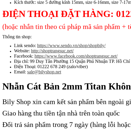
Kích thước: size 5 đường kính 15mm, size 6-16mm, size 7-17
ĐIỆN THOẠI ĐẶT HÀNG: 0122
(hoặc nhắn tin theo cú pháp mã sản phẩm + tê
Thông tin shop:
Link sendo:
https://www.sendo.vn/shop/shopbily/
Website:
http://shoptrangsuc.net/
Facebook:
https://www.facebook.com/shoptrangsuc.net/
Địa chỉ: 99 Duy Tân Phường 15 Quận Phú Nhuận TP. Hồ Chí
Điện Thoại: 01222 678 249 (zalo/viber)
Email:
sale@bilyshop.net
Nhẫn Cát Bản 2mm Titan Khôn
Bily Shop xin cam kết sản phẩm bên ngoài g
Giao hàng thu tiền tận nhà trên toàn quốc
Đổi trả sản phẩm trong 7 ngày (hàng lỗi hoặ