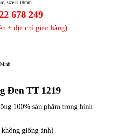
mm, size 8-18mm
2 678 249
n + địa chỉ giao hàng)
 Minh
g Đen TT 1219
iống 100% sản phẩm trong hình
c không giống ảnh)