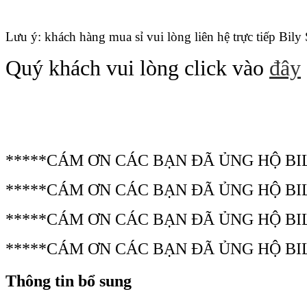
Lưu ý: khách hàng mua sỉ vui lòng liên hệ trực tiếp Bily
Quý khách vui lòng click vào
đây
*****CÁM ƠN CÁC BẠN ĐÃ ỦNG HỘ BI
*****CÁM ƠN CÁC BẠN ĐÃ ỦNG HỘ BI
*****CÁM ƠN CÁC BẠN ĐÃ ỦNG HỘ BI
*****CÁM ƠN CÁC BẠN ĐÃ ỦNG HỘ BI
Thông tin bổ sung