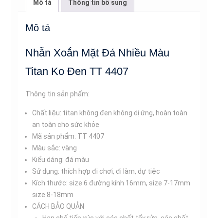
Mô tả
Thông tin bổ sung
Titan
Ko
Mô tả
Đen
TT
Nhẫn Xoắn Mặt Đá Nhiều Màu
4407
số
Titan Ko Đen TT 4407
lượng
Thông tin sản phẩm:
Chất liệu: titan không đen không dị ứng, hoàn toàn
an toàn cho sức khỏe
Mã sản phẩm: TT 4407
Màu sắc: vàng
Kiểu dáng: đá màu
Sử dụng: thích hợp đi chơi, đi làm, dự tiệc
Kích thước: size 6 đường kính 16mm, size 7-17mm
size 8-18mm
CÁCH BẢO QUẢN