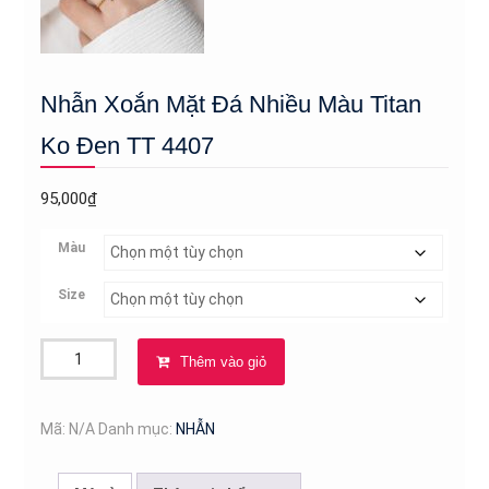
Nhẫn Xoắn Mặt Đá Nhiều Màu Titan
Ko Đen TT 4407
95,000
₫
Màu
Size
Nhẫn
Thêm vào giỏ
Xoắn
Mặt
Đá
Mã:
N/A
Danh mục:
NHẪN
Nhiều
Màu