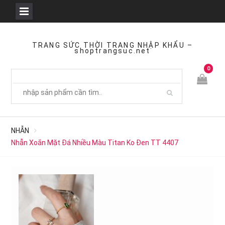
Skip
to
TRANG SỨC THỜI TRANG NHẬP KHẨU –
shoptrangsuc.net
content
0
NHẪN
Nhẫn Xoắn Mặt Đá Nhiều Màu Titan Ko Đen TT 4407