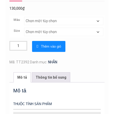
130,000
₫
Màu
Size
Nhẫn
Thêm vào giỏ
Nữ
Đính
Đá
Mã:
TT2392
Danh mục:
NHẪN
Titan
Không
Mô tả
Thông tin bổ sung
Đen
TT
Mô tả
2392
số
THUỘC TÍNH SẢN PHẨM
lượng