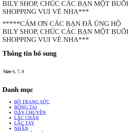
BILY SHOP, CHÚC CÁC BẠN MỘT BUỔI
SHOPPING VUI VẺ NHA***
*****CÁM ƠN CÁC BẠN ĐÃ ỦNG HỘ
BILY SHOP, CHÚC CÁC BẠN MỘT BUỔI
SHOPPING VUI VẺ NHA***
Thông tin bổ sung
Size
6, 7, 8
Danh mục
BỘ TRANG SỨC
BÔNG TAI
DÂY CHUYỀN
LẮC CHÂN
LẮC TAY
NHẪN