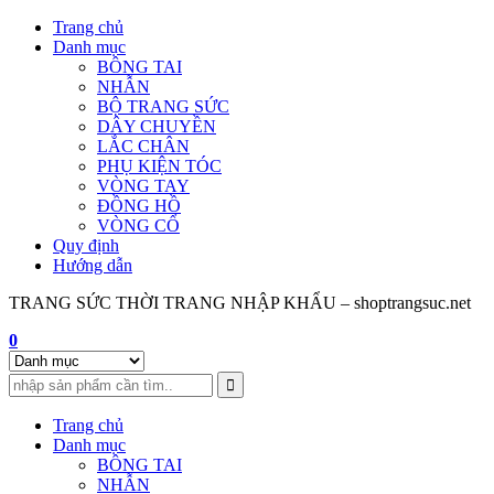
Skip
Trang chủ
to
Danh mục
content
BÔNG TAI
NHẪN
BỘ TRANG SỨC
DÂY CHUYỀN
LẮC CHÂN
PHỤ KIỆN TÓC
VÒNG TAY
ĐỒNG HỒ
VÒNG CỔ
Quy định
Hướng dẫn
TRANG SỨC THỜI TRANG NHẬP KHẨU – shoptrangsuc.net
0
Trang chủ
Danh mục
BÔNG TAI
NHẪN