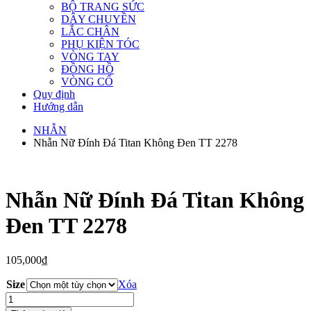
BỘ TRANG SỨC
DÂY CHUYỀN
LẮC CHÂN
PHỤ KIỆN TÓC
VÒNG TAY
ĐỒNG HỒ
VÒNG CỔ
Quy định
Hướng dẫn
NHẪN
Nhẫn Nữ Đính Đá Titan Không Đen TT 2278
Nhẫn Nữ Đính Đá Titan Không
Đen TT 2278
105,000
₫
Size
Xóa
Nhẫn
Nữ