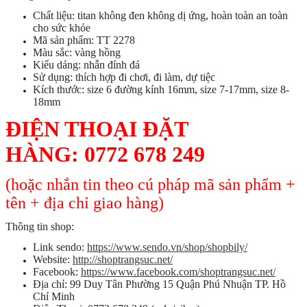
Chất liệu: titan không đen không dị ứng, hoàn toàn an toàn
cho sức khỏe
Mã sản phẩm: TT 2278
Màu sắc: vàng hồng
Kiểu dáng: nhẫn đính đá
Sử dụng: thích hợp đi chơi, đi làm, dự tiệc
Kích thước: size 6 đường kính 16mm, size 7-17mm, size 8-
18mm
ĐIỆN THOẠI ĐẶT
HÀNG:
0772 678 249
(hoặc nhắn tin theo cú pháp mã sản phẩm +
tên + địa chỉ giao hàng)
Thông tin shop:
Link sendo:
https://www.sendo.vn/shop/shopbily/
Website:
http://shoptrangsuc.net/
Facebook:
https://www.facebook.com/shoptrangsuc.net/
Địa chỉ: 99 Duy Tân Phường 15 Quận Phú Nhuận TP. Hồ
Chí Minh