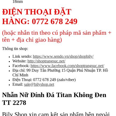
18mm
ĐIỆN THOẠI ĐẶT
HÀNG:
0772 678 249
(hoặc nhắn tin theo cú pháp mã sản phẩm +
tên + địa chỉ giao hàng)
Thông tin shop:
Link sendo:
https://www.sendo.vn/shop/shopbily/
Website:
http://shoptrangsuc.net/
Facebook:
https://www.facebook.com/shoptrangsuc.net/
Địa chỉ: 99 Duy Tân Phường 15 Quận Phú Nhuận TP. Hồ
Chí Minh
Điện Thoại: 0772 678 249 (zalo/viber)
Email:
sale@bilyshop.net
Nhẫn Nữ Đính Đá Titan Không Đen
TT 2278
Bily Shop xin cam kết sản phẩm bên ngoài