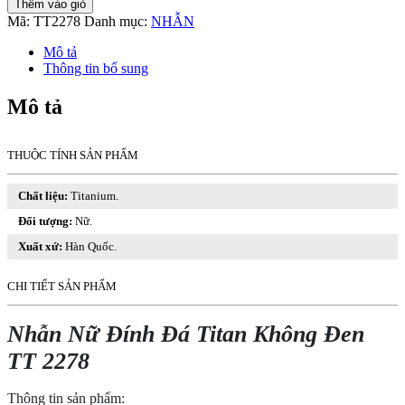
Thêm vào giỏ
Đính
Mã:
TT2278
Danh mục:
NHẪN
Đá
Titan
Mô tả
Không
Thông tin bổ sung
Đen
TT
Mô tả
2278
số
lượng
THUỘC TÍNH SẢN PHẨM
Chất liệu:
Titanium.
Đối tượng:
Nữ.
Xuất xứ:
Hàn Quốc.
CHI TIẾT SẢN PHẨM
Nhẫn Nữ Đính Đá Titan Không Đen
TT 2278
Thông tin sản phẩm: