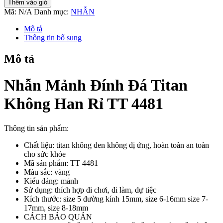
Thêm vào giỏ
Đính
Mã:
N/A
Danh mục:
NHẪN
Đá
Titan
Mô tả
Không
Thông tin bổ sung
Han
Rỉ
Mô tả
TT
4481
số
Nhẫn Mảnh Đính Đá Titan
lượng
Không Han Rỉ TT 4481
Thông tin sản phẩm:
Chất liệu: titan không đen không dị ứng, hoàn toàn an toàn
cho sức khỏe
Mã sản phẩm: TT 4481
Màu sắc: vàng
Kiểu dáng: mảnh
Sử dụng: thích hợp đi chơi, đi làm, dự tiệc
Kích thước: size 5 đường kính 15mm, size 6-16mm size 7-
17mm, size 8-18mm
CÁCH BẢO QUẢN