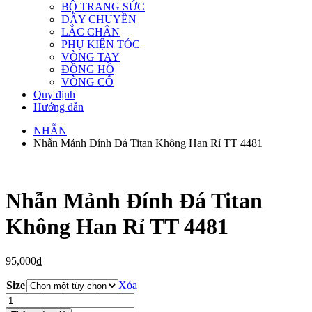
BỘ TRANG SỨC
DÂY CHUYỀN
LẮC CHÂN
PHỤ KIỆN TÓC
VÒNG TAY
ĐỒNG HỒ
VÒNG CỔ
Quy định
Hướng dẫn
NHẪN
Nhẫn Mảnh Đính Đá Titan Không Han Rỉ TT 4481
Nhẫn Mảnh Đính Đá Titan
Không Han Rỉ TT 4481
95,000
₫
Size
Xóa
Nhẫn
Mảnh