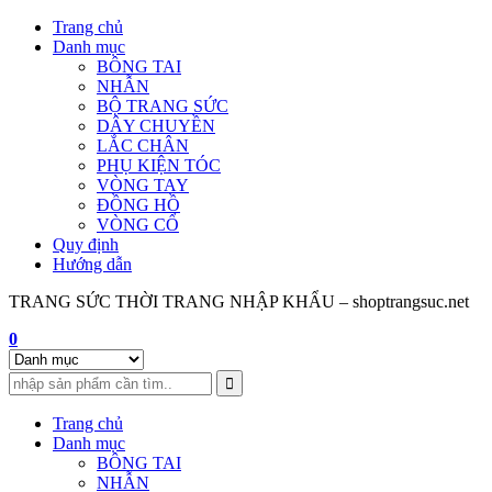
Skip
Trang chủ
to
Danh mục
content
BÔNG TAI
NHẪN
BỘ TRANG SỨC
DÂY CHUYỀN
LẮC CHÂN
PHỤ KIỆN TÓC
VÒNG TAY
ĐỒNG HỒ
VÒNG CỔ
Quy định
Hướng dẫn
TRANG SỨC THỜI TRANG NHẬP KHẨU – shoptrangsuc.net
0
Trang chủ
Danh mục
BÔNG TAI
NHẪN