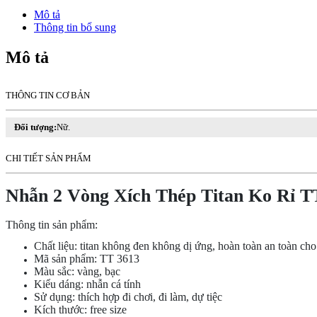
Thép
Mô tả
Titan
Thông tin bổ sung
Ko
Rỉ
Mô tả
TT
3613
số
THÔNG TIN CƠ BẢN
lượng
Đối tượng:
Nữ.
CHI TIẾT SẢN PHẨM
Nhẫn 2 Vòng Xích Thép Titan Ko Rỉ T
Thông tin sản phẩm:
Chất liệu: titan không đen không dị ứng, hoàn toàn an toàn ch
Mã sản phẩm: TT 3613
Màu sắc: vàng, bạc
Kiểu dáng: nhẫn cá tính
Sử dụng: thích hợp đi chơi, đi làm, dự tiệc
Kích thước: free size