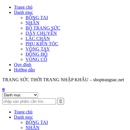
Skip
Trang chủ
to
Danh mục
content
BÔNG TAI
NHẪN
BỘ TRANG SỨC
DÂY CHUYỀN
LẮC CHÂN
PHỤ KIỆN TÓC
VÒNG TAY
ĐỒNG HỒ
VÒNG CỔ
Quy định
Hướng dẫn
TRANG SỨC THỜI TRANG NHẬP KHẨU – shoptrangsuc.net
0
Trang chủ
Danh mục
BÔNG TAI
NHẪN