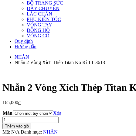
BỘ TRANG SỨC
DÂY CHUYỀN
LẮC CHÂN
PHỤ KIỆN TÓC
VÒNG TAY
ĐỒNG HỒ
VÒNG CỔ
Quy định
Hướng dẫn
NHẪN
Nhẫn 2 Vòng Xích Thép Titan Ko Rỉ TT 3613
Nhẫn 2 Vòng Xích Thép Titan K
165,000
₫
Màu
Xóa
Nhẫn
2
Thêm vào giỏ
Vòng
Mã:
N/A
Danh mục:
NHẪN
Xích