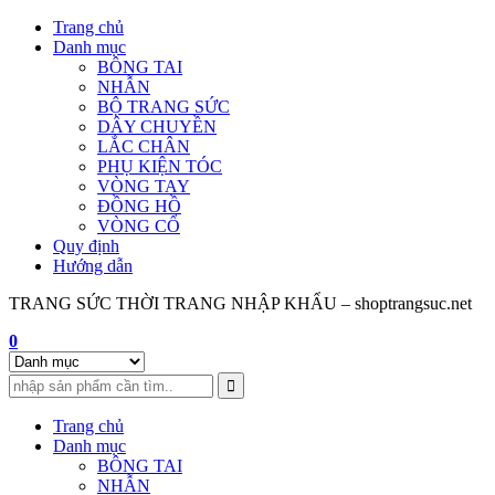
Skip
Trang chủ
to
Danh mục
content
BÔNG TAI
NHẪN
BỘ TRANG SỨC
DÂY CHUYỀN
LẮC CHÂN
PHỤ KIỆN TÓC
VÒNG TAY
ĐỒNG HỒ
VÒNG CỔ
Quy định
Hướng dẫn
TRANG SỨC THỜI TRANG NHẬP KHẨU – shoptrangsuc.net
0
Trang chủ
Danh mục
BÔNG TAI
NHẪN