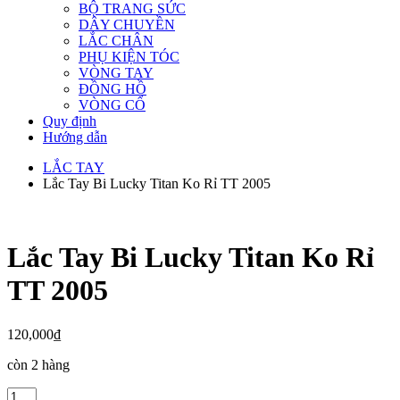
BỘ TRANG SỨC
DÂY CHUYỀN
LẮC CHÂN
PHỤ KIỆN TÓC
VÒNG TAY
ĐỒNG HỒ
VÒNG CỔ
Quy định
Hướng dẫn
LẮC TAY
Lắc Tay Bi Lucky Titan Ko Rỉ TT 2005
Lắc Tay Bi Lucky Titan Ko Rỉ
TT 2005
120,000
₫
còn 2 hàng
Lắc