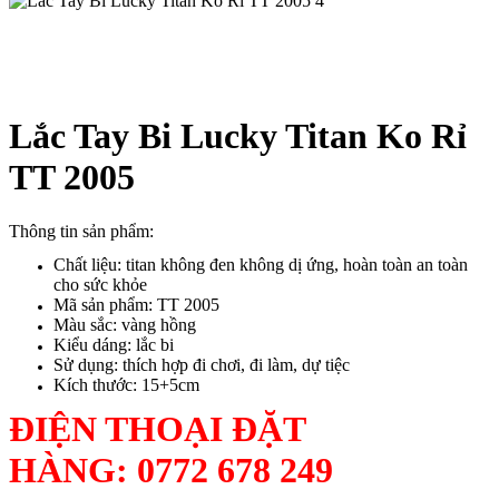
Lắc Tay Bi Lucky Titan Ko Rỉ
TT 2005
Thông tin sản phẩm:
Chất liệu: titan không đen không dị ứng, hoàn toàn an toàn
cho sức khỏe
Mã sản phẩm: TT 2005
Màu sắc: vàng hồng
Kiểu dáng: lắc bi
Sử dụng: thích hợp đi chơi, đi làm, dự tiệc
Kích thước: 15+5cm
ĐIỆN THOẠI ĐẶT
HÀNG:
0772 678 249