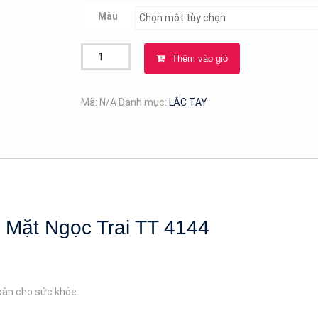
Màu
Lắc
Thêm vào giỏ
Tay
Titan
Ko
Mã:
N/A
Danh mục:
LẮC TAY
Rỉ
Dây
Xích
Mặt
Ngọc
Trai
TT
h Mặt Ngọc Trai TT 4144
4144
số
lượng
toàn cho sức khỏe