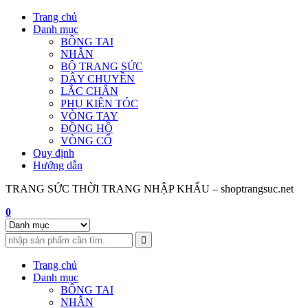
Skip
Trang chủ
to
Danh mục
content
BÔNG TAI
NHẪN
BỘ TRANG SỨC
DÂY CHUYỀN
LẮC CHÂN
PHỤ KIỆN TÓC
VÒNG TAY
ĐỒNG HỒ
VÒNG CỔ
Quy định
Hướng dẫn
TRANG SỨC THỜI TRANG NHẬP KHẨU – shoptrangsuc.net
0
Trang chủ
Danh mục
BÔNG TAI
NHẪN