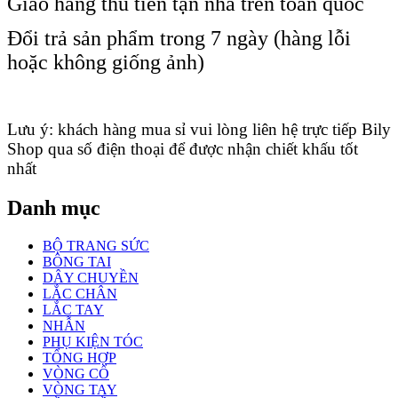
Giao hàng thu tiền tận nhà trên toàn quốc
Đổi trả sản phẩm trong 7 ngày (hàng lỗi
hoặc không giống ảnh)
Lưu ý: khách hàng mua sỉ vui lòng liên hệ trực tiếp Bily
Shop qua số điện thoại để được nhận chiết khấu tốt
nhất
Danh mục
BỘ TRANG SỨC
BÔNG TAI
DÂY CHUYỀN
LẮC CHÂN
LẮC TAY
NHẪN
PHỤ KIỆN TÓC
TỔNG HỢP
VÒNG CỔ
VÒNG TAY