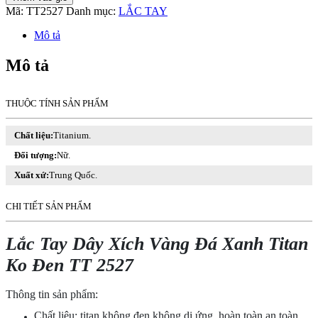
Tay
Mã:
TT2527
Danh mục:
LẮC TAY
Dây
Xích
Mô tả
Vàng
Đá
Mô tả
Xanh
Titan
Ko
THUỘC TÍNH SẢN PHẨM
Đen
TT
Chất liệu:
Titanium.
2527
số
Đối tượng:
Nữ.
lượng
Xuất xứ:
Trung Quốc.
CHI TIẾT SẢN PHẨM
Lắc Tay Dây Xích Vàng Đá Xanh Titan
Ko Đen TT 2527
Thông tin sản phẩm:
Chất liệu: titan không đen không dị ứng, hoàn toàn an toàn