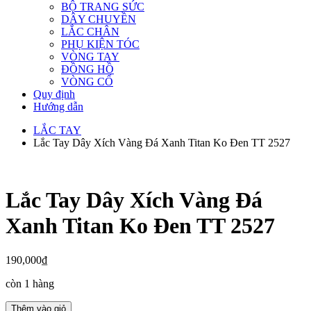
BỘ TRANG SỨC
DÂY CHUYỀN
LẮC CHÂN
PHỤ KIỆN TÓC
VÒNG TAY
ĐỒNG HỒ
VÒNG CỔ
Quy định
Hướng dẫn
LẮC TAY
Lắc Tay Dây Xích Vàng Đá Xanh Titan Ko Đen TT 2527
Lắc Tay Dây Xích Vàng Đá
Xanh Titan Ko Đen TT 2527
190,000
₫
còn 1 hàng
Lắc
Thêm vào giỏ