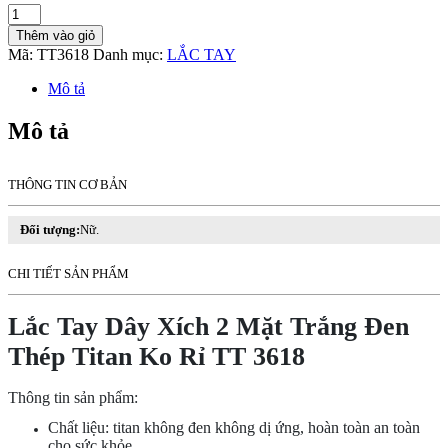
Lắc
Tay
Thêm vào giỏ
Dây
Mã:
TT3618
Danh mục:
LẮC TAY
Xích
2
Mô tả
Mặt
Trắng
Mô tả
Đen
Thép
Titan
THÔNG TIN CƠ BẢN
Ko
Rỉ
TT
Đối tượng:
Nữ.
3618
số
CHI TIẾT SẢN PHẨM
lượng
Lắc Tay Dây Xích 2 Mặt Trắng Đen
Thép Titan Ko Rỉ TT 3618
Thông tin sản phẩm:
Chất liệu: titan không đen không dị ứng, hoàn toàn an toàn
cho sức khỏe