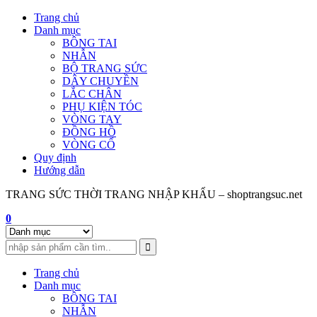
Skip
Trang chủ
to
Danh mục
content
BÔNG TAI
NHẪN
BỘ TRANG SỨC
DÂY CHUYỀN
LẮC CHÂN
PHỤ KIỆN TÓC
VÒNG TAY
ĐỒNG HỒ
VÒNG CỔ
Quy định
Hướng dẫn
TRANG SỨC THỜI TRANG NHẬP KHẨU – shoptrangsuc.net
0
Trang chủ
Danh mục
BÔNG TAI
NHẪN