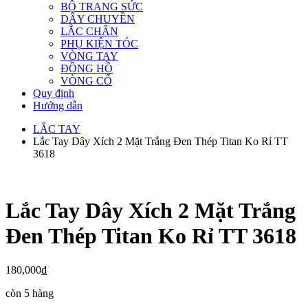
BỘ TRANG SỨC
DÂY CHUYỀN
LẮC CHÂN
PHỤ KIỆN TÓC
VÒNG TAY
ĐỒNG HỒ
VÒNG CỔ
Quy định
Hướng dẫn
LẮC TAY
Lắc Tay Dây Xích 2 Mặt Trắng Đen Thép Titan Ko Rỉ TT
3618
Lắc Tay Dây Xích 2 Mặt Trắng
Đen Thép Titan Ko Rỉ TT 3618
180,000
₫
còn 5 hàng