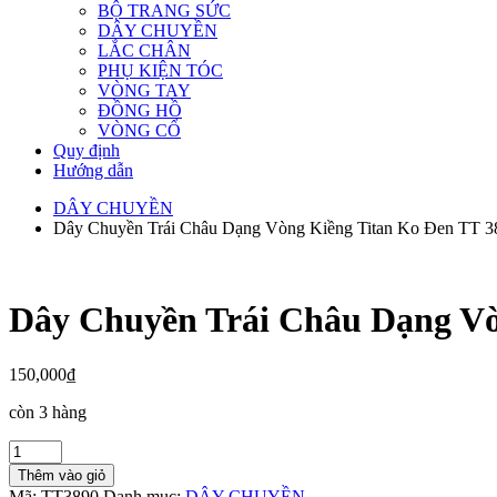
BỘ TRANG SỨC
DÂY CHUYỀN
LẮC CHÂN
PHỤ KIỆN TÓC
VÒNG TAY
ĐỒNG HỒ
VÒNG CỔ
Quy định
Hướng dẫn
DÂY CHUYỀN
Dây Chuyền Trái Châu Dạng Vòng Kiềng Titan Ko Đen TT 3
Dây Chuyền Trái Châu Dạng Vò
150,000
₫
còn 3 hàng
Dây
Chuyền
Thêm vào giỏ
Trái
Mã:
TT3890
Danh mục:
DÂY CHUYỀN