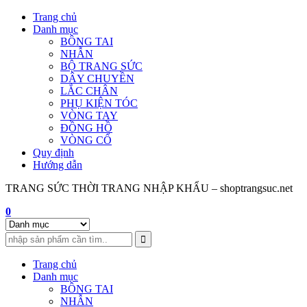
Skip
Trang chủ
to
Danh mục
content
BÔNG TAI
NHẪN
BỘ TRANG SỨC
DÂY CHUYỀN
LẮC CHÂN
PHỤ KIỆN TÓC
VÒNG TAY
ĐỒNG HỒ
VÒNG CỔ
Quy định
Hướng dẫn
TRANG SỨC THỜI TRANG NHẬP KHẨU – shoptrangsuc.net
0
Trang chủ
Danh mục
BÔNG TAI
NHẪN