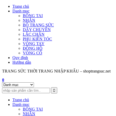
Skip
Trang chủ
to
Danh mục
content
BÔNG TAI
NHẪN
BỘ TRANG SỨC
DÂY CHUYỀN
LẮC CHÂN
PHỤ KIỆN TÓC
VÒNG TAY
ĐỒNG HỒ
VÒNG CỔ
Quy định
Hướng dẫn
TRANG SỨC THỜI TRANG NHẬP KHẨU – shoptrangsuc.net
0
Trang chủ
Danh mục
BÔNG TAI
NHẪN