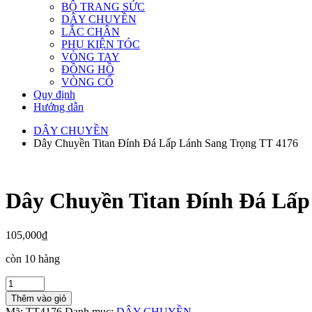
BỘ TRANG SỨC
DÂY CHUYỀN
LẮC CHÂN
PHỤ KIỆN TÓC
VÒNG TAY
ĐỒNG HỒ
VÒNG CỔ
Quy định
Hướng dẫn
DÂY CHUYỀN
Dây Chuyền Titan Đính Đá Lấp Lánh Sang Trọng TT 4176
Dây Chuyền Titan Đính Đá Lấp
105,000
₫
còn 10 hàng
Dây
Chuyền
Thêm vào giỏ
Titan
Mã:
TT4176
Danh mục:
DÂY CHUYỀN