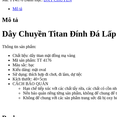
Đính
Đá
Mô tả
Lấp
Lánh
Mô tả
Sang
Trọng
TT
Dây Chuyền Titan Đính Đá Lấp
4176
số
lượng
Thông tin sản phẩm:
Chất liệu: dây titan mặt đồng mạ vàng
Mã sản phẩm: TT 4176
Màu sắc: bạc
Kiểu dáng: mặt oval
Sử dụng: thích hợp đi chơi, đi làm, dự tiệc
Kích thước: 40+5cm
CÁCH BẢO QUẢN
Hạn chế tiếp xúc với các chất tẩy rửa, các chất có cồn nh
Nên bảo quản riêng từng sản phẩm, không để chung để t
Không để chung với các sản phẩm trang sức đã bị oxy hóa