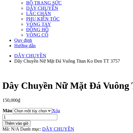
BỘ TRANG SỨC
DÂY CHUYỀN
LẮC CHÂN
PHỤ KIỆN TÓC
VÒNG TAY
ĐỒNG HỒ
VÒNG CỔ
Quy định
Hướng dẫn
DÂY CHUYỀN
Dây Chuyền Nữ Mặt Đá Vuông Titan Ko Đen TT 3757
Dây Chuyền Nữ Mặt Đá Vuông 
150,000
₫
Màu
Xóa
Dây
Chuyền
Thêm vào giỏ
Nữ
Mã:
N/A
Danh mục:
DÂY CHUYỀN
Mặt