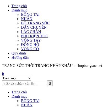
Skip
Trang chủ
to
Danh mục
content
BÔNG TAI
NHẪN
BỘ TRANG SỨC
DÂY CHUYỀN
LẮC CHÂN
PHỤ KIỆN TÓC
VÒNG TAY
ĐỒNG HỒ
VÒNG CỔ
Quy định
Hướng dẫn
TRANG SỨC THỜI TRANG NHẬP KHẨU – shoptrangsuc.net
0
Trang chủ
Danh mục
BÔNG TAI
NHẪN