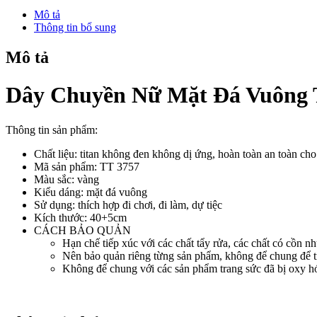
Đá
Mô tả
Vuông
Thông tin bổ sung
Titan
Ko
Mô tả
Đen
TT
3757
Dây Chuyền Nữ Mặt Đá Vuông 
số
lượng
Thông tin sản phẩm:
Chất liệu: titan không đen không dị ứng, hoàn toàn an toàn ch
Mã sản phẩm: TT 3757
Màu sắc: vàng
Kiểu dáng: mặt đá vuông
Sử dụng: thích hợp đi chơi, đi làm, dự tiệc
Kích thước: 40+5cm
CÁCH BẢO QUẢN
Hạn chế tiếp xúc với các chất tẩy rửa, các chất có cồn nh
Nên bảo quản riêng từng sản phẩm, không để chung để t
Không để chung với các sản phẩm trang sức đã bị oxy hóa