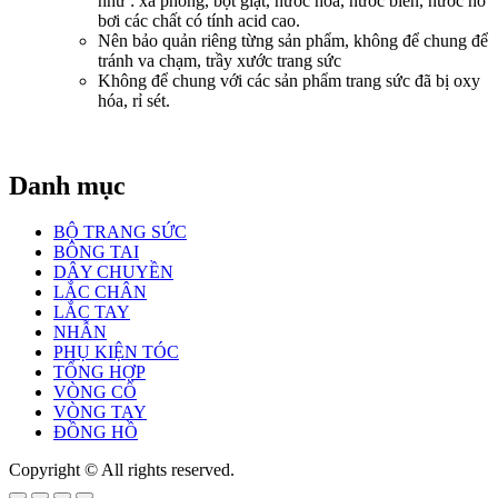
như : xà phòng, bột giặt, nước hoa, nước biển, nước hồ
bơi các chất có tính acid cao.
Nên bảo quản riêng từng sản phẩm, không để chung để
tránh va chạm, trầy xước trang sức
Không để chung với các sản phẩm trang sức đã bị oxy
hóa, rỉ sét.
Danh mục
BỘ TRANG SỨC
BÔNG TAI
DÂY CHUYỀN
LẮC CHÂN
LẮC TAY
NHẪN
PHỤ KIỆN TÓC
TỔNG HỢP
VÒNG CỔ
VÒNG TAY
ĐỒNG HỒ
Copyright © All rights reserved.