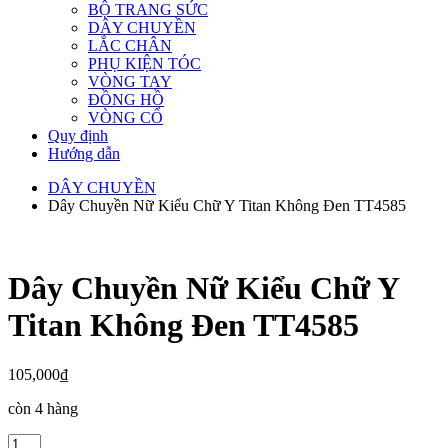
BỘ TRANG SỨC
DÂY CHUYỀN
LẮC CHÂN
PHỤ KIỆN TÓC
VÒNG TAY
ĐỒNG HỒ
VÒNG CỔ
Quy định
Hướng dẫn
DÂY CHUYỀN
Dây Chuyền Nữ Kiểu Chữ Y Titan Không Đen TT4585
Dây Chuyền Nữ Kiểu Chữ Y
Titan Không Đen TT4585
105,000
₫
còn 4 hàng
Dây