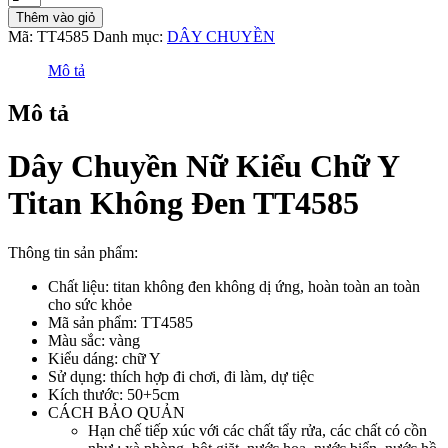
Chuyền
Thêm vào giỏ
Nữ
Mã:
TT4585
Danh mục:
DÂY CHUYỀN
Kiểu
Chữ
Mô tả
Y
Titan
Mô tả
Không
Đen
TT4585
Dây Chuyền Nữ Kiểu Chữ Y
số
lượng
Titan Không Đen TT4585
Thông tin sản phẩm:
Chất liệu: titan không đen không dị ứng, hoàn toàn an toàn
cho sức khỏe
Mã sản phẩm: TT4585
Màu sắc: vàng
Kiểu dáng: chữ Y
Sử dụng: thích hợp đi chơi, đi làm, dự tiệc
Kích thước: 50+5cm
CÁCH BẢO QUẢN
Hạn chế tiếp xúc với các chất tẩy rửa, các chất có cồn