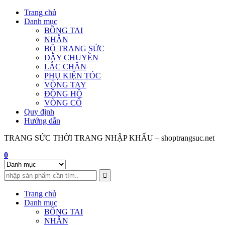
Skip
Trang chủ
to
Danh mục
content
BÔNG TAI
NHẪN
BỘ TRANG SỨC
DÂY CHUYỀN
LẮC CHÂN
PHỤ KIỆN TÓC
VÒNG TAY
ĐỒNG HỒ
VÒNG CỔ
Quy định
Hướng dẫn
TRANG SỨC THỜI TRANG NHẬP KHẨU – shoptrangsuc.net
0
Trang chủ
Danh mục
BÔNG TAI
NHẪN