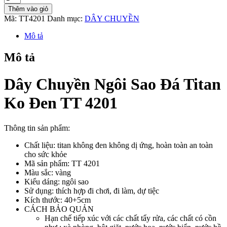
Chuyền
Thêm vào giỏ
Ngôi
Mã:
TT4201
Danh mục:
DÂY CHUYỀN
Sao
Đá
Mô tả
Titan
Ko
Mô tả
Đen
TT
4201
Dây Chuyền Ngôi Sao Đá Titan
số
lượng
Ko Đen TT 4201
Thông tin sản phẩm:
Chất liệu: titan không đen không dị ứng, hoàn toàn an toàn
cho sức khỏe
Mã sản phẩm: TT 4201
Màu sắc: vàng
Kiểu dáng: ngôi sao
Sử dụng: thích hợp đi chơi, đi làm, dự tiệc
Kích thước: 40+5cm
CÁCH BẢO QUẢN
Hạn chế tiếp xúc với các chất tẩy rửa, các chất có cồn