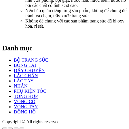
như : xà phòng, bột giặt, nước hoa, nước biển, nước hồ
bơi các chất có tính acid cao.
Nên bảo quản riêng từng sản phẩm, không để chung để
tránh va chạm, trầy xước trang sức
Không để chung với các sản phẩm trang sức đã bị oxy
hóa, rỉ sét.
Danh mục
BỘ TRANG SỨC
BÔNG TAI
DÂY CHUYỀN
LẮC CHÂN
LẮC TAY
NHẪN
PHỤ KIỆN TÓC
TỔNG HỢP
VÒNG CỔ
VÒNG TAY
ĐỒNG HỒ
Copyright © All rights reserved.