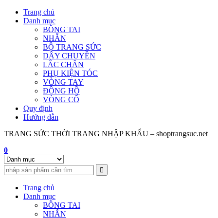
Skip
Trang chủ
to
Danh mục
content
BÔNG TAI
NHẪN
BỘ TRANG SỨC
DÂY CHUYỀN
LẮC CHÂN
PHỤ KIỆN TÓC
VÒNG TAY
ĐỒNG HỒ
VÒNG CỔ
Quy định
Hướng dẫn
TRANG SỨC THỜI TRANG NHẬP KHẨU – shoptrangsuc.net
0
Trang chủ
Danh mục
BÔNG TAI
NHẪN