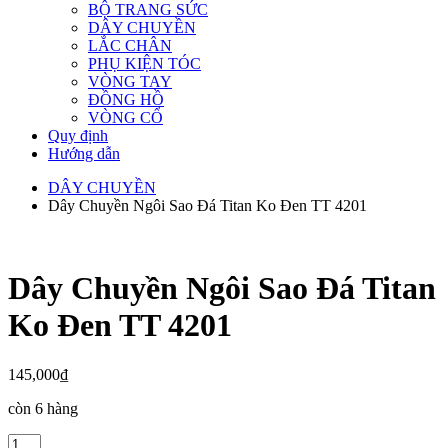
BỘ TRANG SỨC
DÂY CHUYỀN
LẮC CHÂN
PHỤ KIỆN TÓC
VÒNG TAY
ĐỒNG HỒ
VÒNG CỔ
Quy định
Hướng dẫn
DÂY CHUYỀN
Dây Chuyền Ngôi Sao Đá Titan Ko Đen TT 4201
Dây Chuyền Ngôi Sao Đá Titan
Ko Đen TT 4201
145,000
₫
còn 6 hàng
Dây