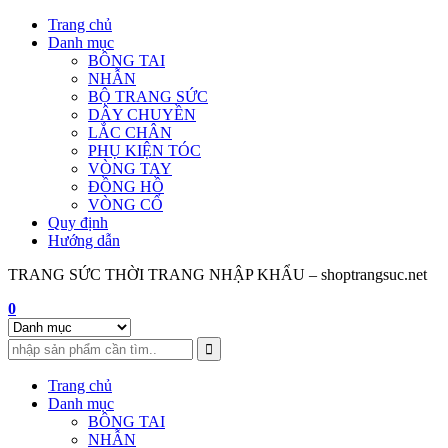
Skip
Trang chủ
to
Danh mục
content
BÔNG TAI
NHẪN
BỘ TRANG SỨC
DÂY CHUYỀN
LẮC CHÂN
PHỤ KIỆN TÓC
VÒNG TAY
ĐỒNG HỒ
VÒNG CỔ
Quy định
Hướng dẫn
TRANG SỨC THỜI TRANG NHẬP KHẨU – shoptrangsuc.net
0
Trang chủ
Danh mục
BÔNG TAI
NHẪN