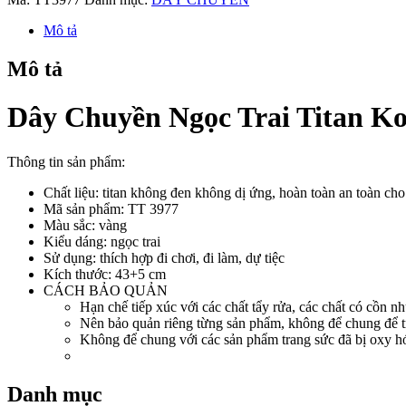
Trai
Titan
Mô tả
Ko
Han
Mô tả
Rỉ
TT
3977
Dây Chuyền Ngọc Trai Titan K
số
lượng
Thông tin sản phẩm:
Chất liệu: titan không đen không dị ứng, hoàn toàn an toàn ch
Mã sản phẩm: TT 3977
Màu sắc: vàng
Kiểu dáng: ngọc trai
Sử dụng: thích hợp đi chơi, đi làm, dự tiệc
Kích thước: 43+5 cm
CÁCH BẢO QUẢN
Hạn chế tiếp xúc với các chất tẩy rửa, các chất có cồn nh
Nên bảo quản riêng từng sản phẩm, không để chung để t
Không để chung với các sản phẩm trang sức đã bị oxy hóa
Danh mục