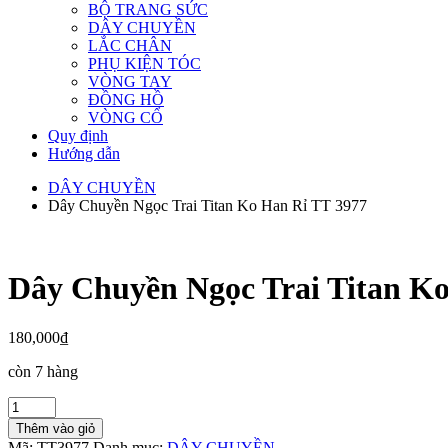
BỘ TRANG SỨC
DÂY CHUYỀN
LẮC CHÂN
PHỤ KIỆN TÓC
VÒNG TAY
ĐỒNG HỒ
VÒNG CỔ
Quy định
Hướng dẫn
DÂY CHUYỀN
Dây Chuyền Ngọc Trai Titan Ko Han Rỉ TT 3977
Dây Chuyền Ngọc Trai Titan K
180,000
₫
còn 7 hàng
Dây
Chuyền
Thêm vào giỏ
Ngọc
Mã:
TT3977
Danh mục:
DÂY CHUYỀN