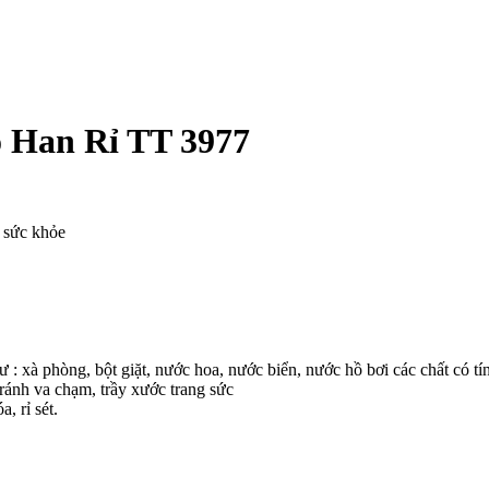
o Han Rỉ TT 3977
o sức khỏe
ư : xà phòng, bột giặt, nước hoa, nước biển, nước hồ bơi các chất có tí
ránh va chạm, trầy xước trang sức
, rỉ sét.