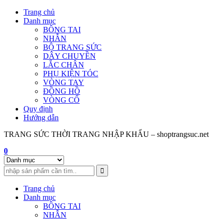
Skip
Trang chủ
to
Danh mục
content
BÔNG TAI
NHẪN
BỘ TRANG SỨC
DÂY CHUYỀN
LẮC CHÂN
PHỤ KIỆN TÓC
VÒNG TAY
ĐỒNG HỒ
VÒNG CỔ
Quy định
Hướng dẫn
TRANG SỨC THỜI TRANG NHẬP KHẨU – shoptrangsuc.net
0
Trang chủ
Danh mục
BÔNG TAI
NHẪN