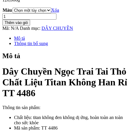
Màu
Xóa
Dây
Chuyền
Thêm vào giỏ
Ngọc
Mã:
N/A
Danh mục:
DÂY CHUYỀN
Trai
Tai
Mô tả
Thỏ
Thông tin bổ sung
Chất
Liệu
Mô tả
Titan
Không
Han
Dây Chuyền Ngọc Trai Tai Thỏ
Rỉ
TT
Chất Liệu Titan Không Han Rỉ
4486
số
TT 4486
lượng
Thông tin sản phẩm:
Chất liệu: titan không đen không dị ứng, hoàn toàn an toàn
cho sức khỏe
Mã sản phẩm: TT 4486