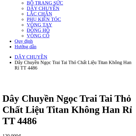
BỘ TRANG SỨC
DÂY CHUYỀN
LẮC CHÂN
PHỤ KIỆN TÓC
VÒNG TAY
ĐỒNG HỒ
VÒNG CỔ
Quy định
Hướng dẫn
DÂY CHUYỀN
Dây Chuyền Ngọc Trai Tai Thỏ Chất Liệu Titan Không Han
Rỉ TT 4486
Dây Chuyền Ngọc Trai Tai Thỏ
Chất Liệu Titan Không Han Rỉ
TT 4486
120,000
₫