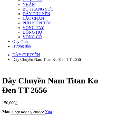
NHẪN
BỘ TRANG SỨC
DÂY CHUYỀN
LẮC CHÂN
PHỤ KIỆN TÓC
VÒNG TAY
ĐỒNG HỒ
VÒNG CỔ
Quy định
Hướng dẫn
DÂY CHUYỀN
Dây Chuyền Nam Titan Ko Đen TT 2656
Dây Chuyền Nam Titan Ko
Đen TT 2656
150,000
₫
Màu
Xóa