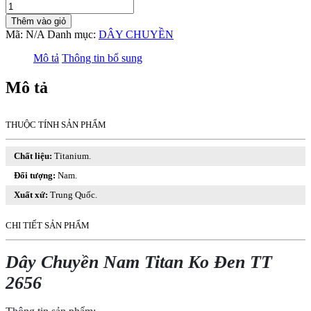
Dây
Chuyền
Thêm vào giỏ
Nam
Mã:
N/A
Danh mục:
DÂY CHUYỀN
Titan
Ko
Mô tả
Thông tin bổ sung
Đen
TT
Mô tả
2656
số
lượng
THUỘC TÍNH SẢN PHẨM
Chất liệu:
Titanium.
Đối tượng:
Nam.
Xuất xứ:
Trung Quốc.
CHI TIẾT SẢN PHẨM
Dây Chuyền Nam Titan Ko Đen TT
2656