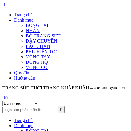
Skip
to
Trang chủ
content
Danh mục
BÔNG TAI
NHẪN
BỘ TRANG SỨC
DÂY CHUYỀN
LẮC CHÂN
PHỤ KIỆN TÓC
VÒNG TAY
ĐỒNG HỒ
VÒNG CỔ
Quy định
Hướng dẫn
TRANG SỨC THỜI TRANG NHẬP KHẨU – shoptrangsuc.net
0
Trang chủ
Danh mục
BÔNG TAI