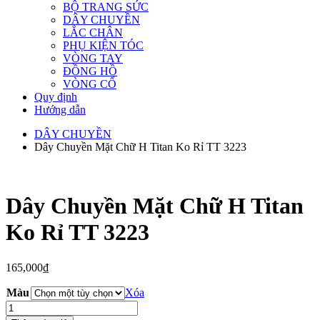
BỘ TRANG SỨC
DÂY CHUYỀN
LẮC CHÂN
PHỤ KIỆN TÓC
VÒNG TAY
ĐỒNG HỒ
VÒNG CỔ
Quy định
Hướng dẫn
DÂY CHUYỀN
Dây Chuyền Mặt Chữ H Titan Ko Rỉ TT 3223
Dây Chuyền Mặt Chữ H Titan
Ko Rỉ TT 3223
165,000
₫
Màu
Xóa
Dây
Chuyền