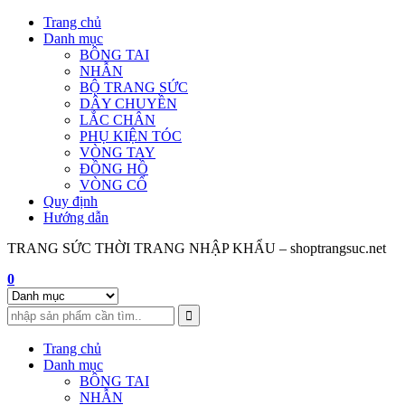
Skip
Trang chủ
to
Danh mục
content
BÔNG TAI
NHẪN
BỘ TRANG SỨC
DÂY CHUYỀN
LẮC CHÂN
PHỤ KIỆN TÓC
VÒNG TAY
ĐỒNG HỒ
VÒNG CỔ
Quy định
Hướng dẫn
TRANG SỨC THỜI TRANG NHẬP KHẨU – shoptrangsuc.net
0
Trang chủ
Danh mục
BÔNG TAI
NHẪN