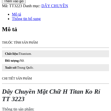
Thêm vào giỏ
Mặt
Mã:
TT3223
Danh mục:
DÂY CHUYỀN
Chữ
H
Mô tả
Titan
Thông tin bổ sung
Ko
Rỉ
Mô tả
TT
3223
số
THUỘC TÍNH SẢN PHẨM
lượng
Chất liệu:
Titanium.
Đối tượng:
Nữ.
Xuất xứ:
Trung Quốc.
CHI TIẾT SẢN PHẨM
Dây Chuyền Mặt Chữ H Titan Ko Rỉ
TT 3223
Thông tin sản phẩm: