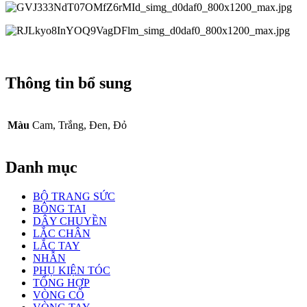
Thông tin bổ sung
Màu
Cam, Trắng, Đen, Đỏ
Danh mục
BỘ TRANG SỨC
BÔNG TAI
DÂY CHUYỀN
LẮC CHÂN
LẮC TAY
NHẪN
PHỤ KIỆN TÓC
TỔNG HỢP
VÒNG CỔ