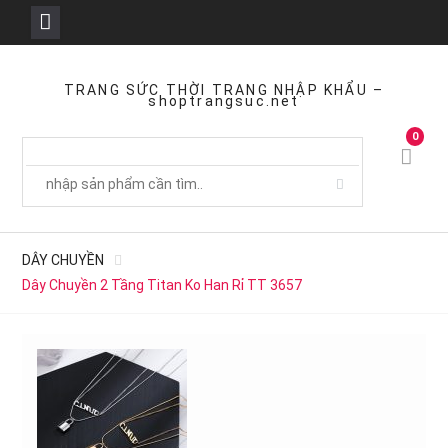
Skip
to
TRANG SỨC THỜI TRANG NHẬP KHẨU –
shoptrangsuc.net
content
0
DÂY CHUYỀN
Dây Chuyền 2 Tầng Titan Ko Han Rỉ TT 3657