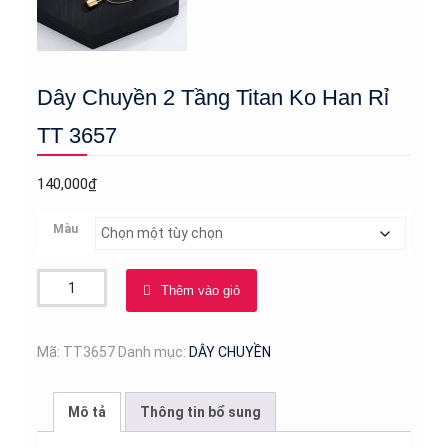
Dây Chuyền 2 Tầng Titan Ko Han Rỉ
TT 3657
140,000
₫
Màu
Dây
Thêm vào giỏ
Chuyền
2
Tầng
Mã:
TT3657
Danh mục:
DÂY CHUYỀN
Titan
Ko
Mô tả
Thông tin bổ sung
Han