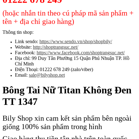
(hoặc nhắn tin theo cú pháp mã sản phẩm +
tên + địa chỉ giao hàng)
Thông tin shop:
Link sendo:
https://www.sendo.vn/shop/shopbily/
Website:
http://shoptrangsuc.net/
Facebook:
https://www.facebook.com/shoptrangsuc.net/
Địa chỉ: 99 Duy Tân Phường 15 Quận Phú Nhuận TP. Hồ
Chí Minh
Điện Thoại: 01222 678 249 (zalo/viber)
Email:
sale@bilyshop.net
Bông Tai Nữ Titan Không Đen
TT 1347
Bily Shop xin cam kết sản phẩm bên ngoài
giống 100% sản phẩm trong hình
Giao hàng thu tiền tận nhà trên toàn quốc