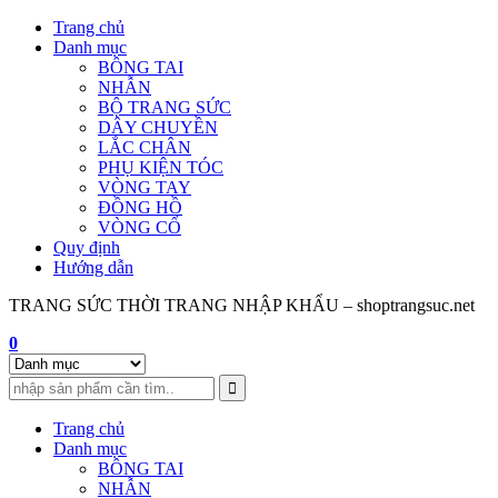
Skip
Trang chủ
to
Danh mục
content
BÔNG TAI
NHẪN
BỘ TRANG SỨC
DÂY CHUYỀN
LẮC CHÂN
PHỤ KIỆN TÓC
VÒNG TAY
ĐỒNG HỒ
VÒNG CỔ
Quy định
Hướng dẫn
TRANG SỨC THỜI TRANG NHẬP KHẨU – shoptrangsuc.net
0
Trang chủ
Danh mục
BÔNG TAI
NHẪN