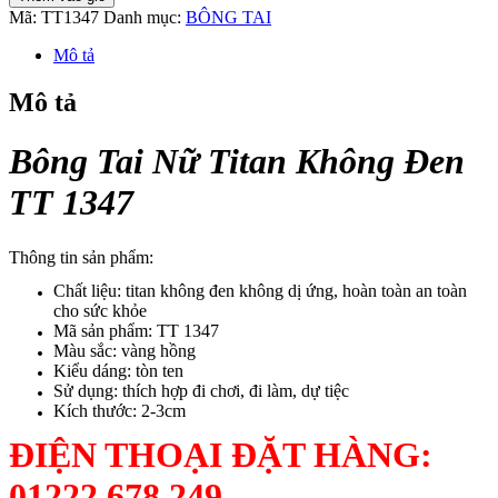
Tai
Mã:
TT1347
Danh mục:
BÔNG TAI
Nữ
Titan
Mô tả
Không
Đen
Mô tả
TT
1347
Bông Tai Nữ Titan Không Đen
số
lượng
TT 1347
Thông tin sản phẩm:
Chất liệu: titan không đen không dị ứng, hoàn toàn an toàn
cho sức khỏe
Mã sản phẩm: TT 1347
Màu sắc: vàng hồng
Kiểu dáng: tòn ten
Sử dụng: thích hợp đi chơi, đi làm, dự tiệc
Kích thước: 2-3cm
ĐIỆN THOẠI ĐẶT HÀNG:
01222 678 249