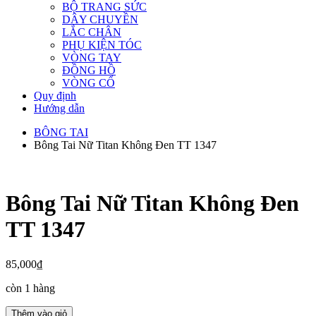
BỘ TRANG SỨC
DÂY CHUYỀN
LẮC CHÂN
PHỤ KIỆN TÓC
VÒNG TAY
ĐỒNG HỒ
VÒNG CỔ
Quy định
Hướng dẫn
BÔNG TAI
Bông Tai Nữ Titan Không Đen TT 1347
Bông Tai Nữ Titan Không Đen
TT 1347
85,000
₫
còn 1 hàng
Bông
Thêm vào giỏ