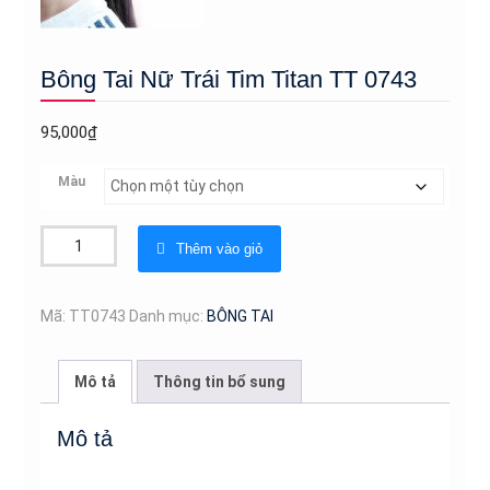
Bông Tai Nữ Trái Tim Titan TT 0743
95,000
₫
Màu
Bông
Thêm vào giỏ
Tai
Nữ
Trái
Mã:
TT0743
Danh mục:
BÔNG TAI
Tim
Titan
Mô tả
Thông tin bổ sung
TT
0743
Mô tả
số
lượng