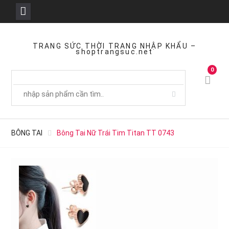
Skip
to
TRANG SỨC THỜI TRANG NHẬP KHẨU –
shoptrangsuc.net
content
0
BÔNG TAI
Bông Tai Nữ Trái Tim Titan TT 0743