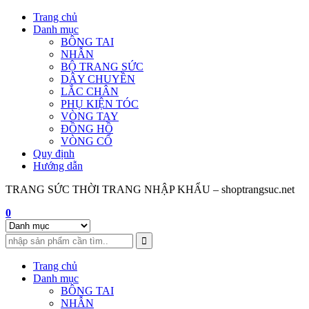
Skip
Trang chủ
to
Danh mục
content
BÔNG TAI
NHẪN
BỘ TRANG SỨC
DÂY CHUYỀN
LẮC CHÂN
PHỤ KIỆN TÓC
VÒNG TAY
ĐỒNG HỒ
VÒNG CỔ
Quy định
Hướng dẫn
TRANG SỨC THỜI TRANG NHẬP KHẨU – shoptrangsuc.net
0
Trang chủ
Danh mục
BÔNG TAI
NHẪN