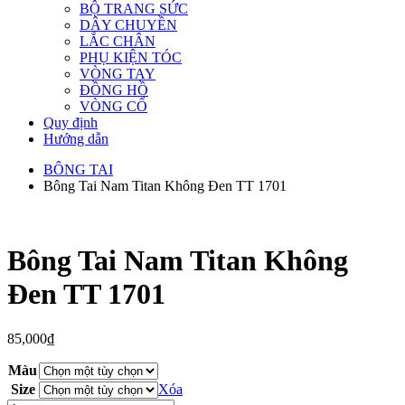
BỘ TRANG SỨC
DÂY CHUYỀN
LẮC CHÂN
PHỤ KIỆN TÓC
VÒNG TAY
ĐỒNG HỒ
VÒNG CỔ
Quy định
Hướng dẫn
BÔNG TAI
Bông Tai Nam Titan Không Đen TT 1701
Bông Tai Nam Titan Không
Đen TT 1701
85,000
₫
Màu
Size
Xóa