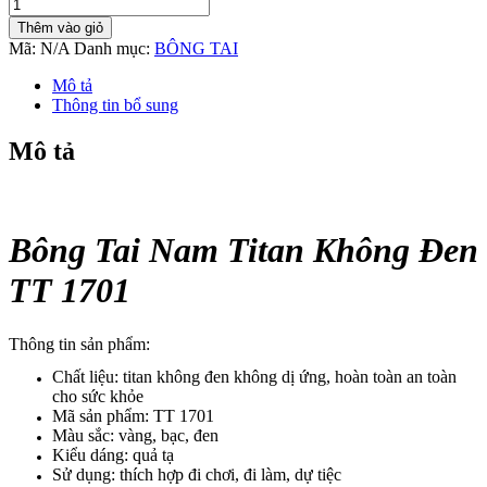
Bông
Tai
Thêm vào giỏ
Nam
Mã:
N/A
Danh mục:
BÔNG TAI
Titan
Không
Mô tả
Đen
Thông tin bổ sung
TT
1701
Mô tả
số
lượng
Bông Tai Nam Titan Không Đen
TT 1701
Thông tin sản phẩm:
Chất liệu: titan không đen không dị ứng, hoàn toàn an toàn
cho sức khỏe
Mã sản phẩm: TT 1701
Màu sắc: vàng, bạc, đen
Kiểu dáng: quả tạ
Sử dụng: thích hợp đi chơi, đi làm, dự tiệc