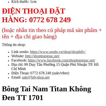
Kích thước: 1cm
ĐIỆN THOẠI ĐẶT
HÀNG:
0772 678 249
(hoặc nhắn tin theo cú pháp mã sản phẩm +
tên + địa chỉ giao hàng)
Thông tin shop:
Link sendo:
https://www.sendo.vn/shop/shopbily/
Website:
http://shoptrangsuc.net/
Facebook:
https://www.facebook.com/shoptrangsuc.net/
Địa chỉ: 99 Duy Tân Phường 15 Quận Phú Nhuận TP. Hồ
Chí Minh
Điện Thoại: 0772 678 249 (zalo/viber)
Email:
sale@bilyshop.net
Bông Tai Nam Titan Không
Đen TT 1701