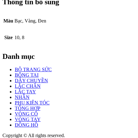
Thông tin bổ sung
Màu
Bạc, Vàng, Đen
Size
10, 8
Danh mục
BỘ TRANG SỨC
BÔNG TAI
DÂY CHUYỀN
LẮC CHÂN
LẮC TAY
NHẪN
PHỤ KIỆN TÓC
TỔNG HỢP
VÒNG CỔ
VÒNG TAY
ĐỒNG HỒ
Copyright © All rights reserved.