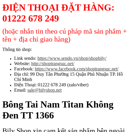
ĐIỆN THOẠI ĐẶT HÀNG:
01222 678 249
(hoặc nhắn tin theo cú pháp mã sản phẩm +
tên + địa chỉ giao hàng)
Thông tin shop:
Link sendo:
https://www.sendo.vn/shop/shopbily/
Website:
http://shoptrangsuc.net/
Facebook:
https://www.facebook.com/shoptrangsuc.net/
Địa chỉ: 99 Duy Tân Phường 15 Quận Phú Nhuận TP. Hồ
Chí Minh
Điện Thoại: 01222 678 249 (zalo/viber)
Email:
sale@bilyshop.net
Bông Tai Nam Titan Không
Đen TT 1366
Bily Shop xin cam kết sản phẩm bên ngoài