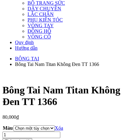
BỘ TRANG SỨC
DÂY CHUYỀN
LẮC CHÂN
PHỤ KIỆN TÓC
VÒNG TAY
ĐỒNG HỒ
VÒNG CỔ
Quy định
Hướng dẫn
BÔNG TAI
Bông Tai Nam Titan Không Đen TT 1366
Bông Tai Nam Titan Không
Đen TT 1366
80,000
₫
Màu
Xóa
Bông
Tai