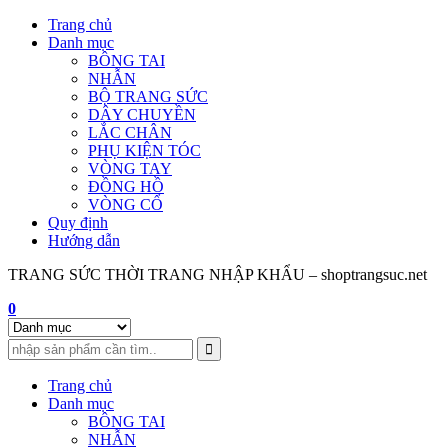
Skip
Trang chủ
to
Danh mục
content
BÔNG TAI
NHẪN
BỘ TRANG SỨC
DÂY CHUYỀN
LẮC CHÂN
PHỤ KIỆN TÓC
VÒNG TAY
ĐỒNG HỒ
VÒNG CỔ
Quy định
Hướng dẫn
TRANG SỨC THỜI TRANG NHẬP KHẨU – shoptrangsuc.net
0
Trang chủ
Danh mục
BÔNG TAI
NHẪN