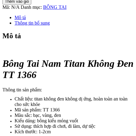
Thêm vào giỏ
Nam
Mã:
N/A
Danh mục:
BÔNG TAI
Titan
Không
Mô tả
Đen
Thông tin bổ sung
TT
1366
Mô tả
số
lượng
Bông Tai Nam Titan Không Đen
TT 1366
Thông tin sản phẩm:
Chất liệu: titan không đen không dị ứng, hoàn toàn an toàn
cho sức khỏe
Mã sản phẩm: TT 1366
Màu sắc: bạc, vàng, đen
Kiểu dáng: bông kiểu móng vuốt
Sử dụng: thích hợp đi chơi, đi làm, dự tiệc
Kích thước: 1-2cm