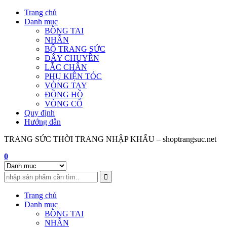
Skip
Trang chủ
to
Danh mục
content
BÔNG TAI
NHẪN
BỘ TRANG SỨC
DÂY CHUYỀN
LẮC CHÂN
PHỤ KIỆN TÓC
VÒNG TAY
ĐỒNG HỒ
VÒNG CỔ
Quy định
Hướng dẫn
TRANG SỨC THỜI TRANG NHẬP KHẨU – shoptrangsuc.net
0
Trang chủ
Danh mục
BÔNG TAI
NHẪN