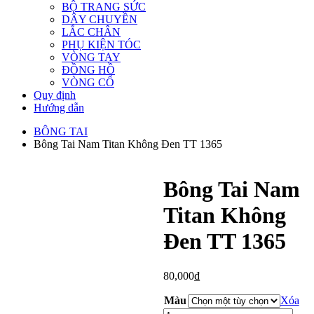
BỘ TRANG SỨC
DÂY CHUYỀN
LẮC CHÂN
PHỤ KIỆN TÓC
VÒNG TAY
ĐỒNG HỒ
VÒNG CỔ
Quy định
Hướng dẫn
BÔNG TAI
Bông Tai Nam Titan Không Đen TT 1365
Bông Tai Nam
Titan Không
Đen TT 1365
80,000
₫
Màu
Xóa
Bông