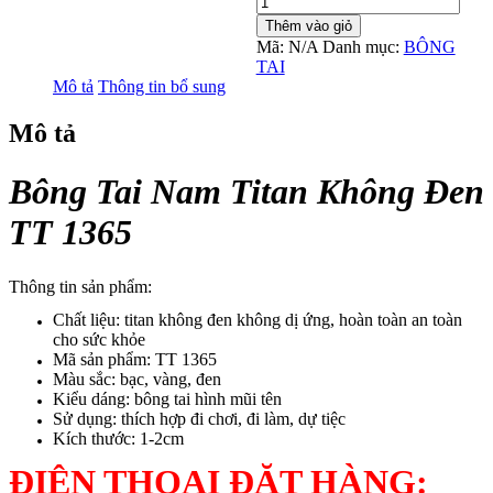
Tai
Thêm vào giỏ
Nam
Mã:
N/A
Danh mục:
BÔNG
Titan
TAI
Không
Mô tả
Thông tin bổ sung
Đen
TT
Mô tả
1365
số
lượng
Bông Tai Nam Titan Không Đen
TT 1365
Thông tin sản phẩm:
Chất liệu: titan không đen không dị ứng, hoàn toàn an toàn
cho sức khỏe
Mã sản phẩm: TT 1365
Màu sắc: bạc, vàng, đen
Kiểu dáng: bông tai hình mũi tên
Sử dụng: thích hợp đi chơi, đi làm, dự tiệc
Kích thước: 1-2cm
ĐIỆN THOẠI ĐẶT HÀNG: