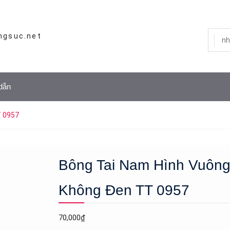
ngsuc.net
dẫn
T 0957
Bông Tai Nam Hình Vuông
Không Đen TT 0957
70,000
₫