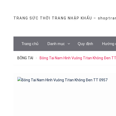
Skip
to
content
TRANG SỨC THỜI TRANG NHẬP KHẨU – shoptra
Trang chủ
Danh mục
Quy định
Hướng 
BÔNG TAI
Bông Tai Nam Hình Vuông Titan Không Đen T