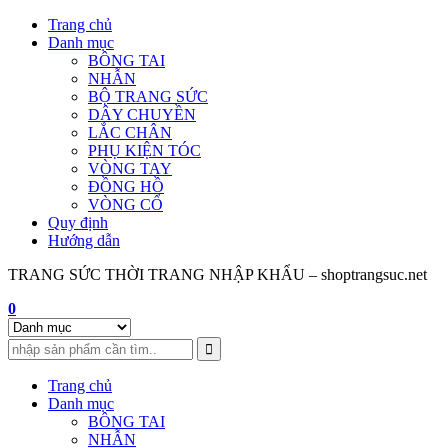
Skip
Trang chủ
to
Danh mục
content
BÔNG TAI
NHẪN
BỘ TRANG SỨC
DÂY CHUYỀN
LẮC CHÂN
PHỤ KIỆN TÓC
VÒNG TAY
ĐỒNG HỒ
VÒNG CỔ
Quy định
Hướng dẫn
TRANG SỨC THỜI TRANG NHẬP KHẨU – shoptrangsuc.net
0
Trang chủ
Danh mục
BÔNG TAI
NHẪN