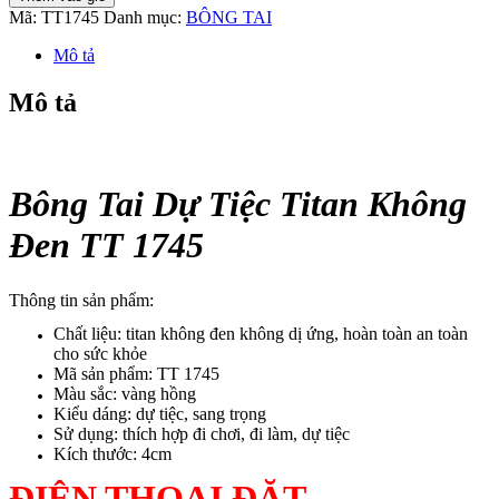
Tai
Mã:
TT1745
Danh mục:
BÔNG TAI
Dự
Tiệc
Mô tả
Titan
Không
Mô tả
Đen
TT
1745
số
lượng
Bông Tai Dự Tiệc Titan Không
Đen TT 1745
Thông tin sản phẩm:
Chất liệu: titan không đen không dị ứng, hoàn toàn an toàn
cho sức khỏe
Mã sản phẩm: TT 1745
Màu sắc: vàng hồng
Kiểu dáng: dự tiệc, sang trọng
Sử dụng: thích hợp đi chơi, đi làm, dự tiệc
Kích thước: 4cm
ĐIỆN THOẠI ĐẶT