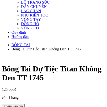
BỘ TRANG SỨC
DÂY CHUYỀN
LẮC CHÂN
PHỤ KIỆN TÓC
VÒNG TAY
ĐỒNG HỒ
VÒNG CỔ
Quy định
Hướng dẫn
BÔNG TAI
Bông Tai Dự Tiệc Titan Không Đen TT 1745
Bông Tai Dự Tiệc Titan Không
Đen TT 1745
125,000
₫
còn 1 hàng
Bông
Thêm vào giỏ