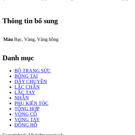
Thông tin bổ sung
Màu
Bạc, Vàng, Vàng hồng
Danh mục
BỘ TRANG SỨC
BÔNG TAI
DÂY CHUYỀN
LẮC CHÂN
LẮC TAY
NHẪN
PHỤ KIỆN TÓC
TỔNG HỢP
VÒNG CỔ
VÒNG TAY
ĐỒNG HỒ