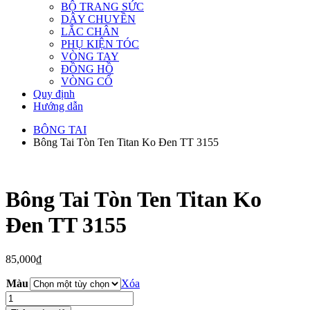
BỘ TRANG SỨC
DÂY CHUYỀN
LẮC CHÂN
PHỤ KIỆN TÓC
VÒNG TAY
ĐỒNG HỒ
VÒNG CỔ
Quy định
Hướng dẫn
BÔNG TAI
Bông Tai Tòn Ten Titan Ko Đen TT 3155
Bông Tai Tòn Ten Titan Ko
Đen TT 3155
85,000
₫
Màu
Xóa
Bông
Tai