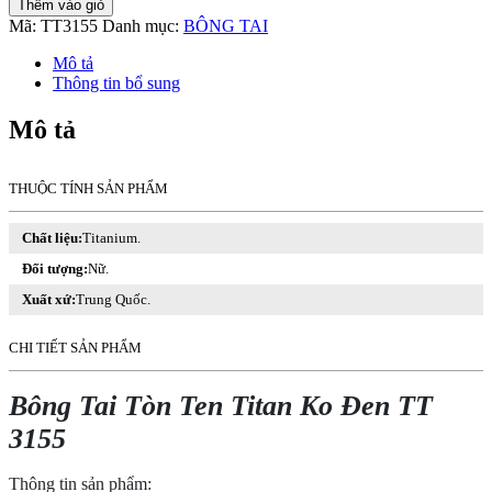
Thêm vào giỏ
Tòn
Mã:
TT3155
Danh mục:
BÔNG TAI
Ten
Titan
Mô tả
Ko
Thông tin bổ sung
Đen
TT
Mô tả
3155
số
lượng
THUỘC TÍNH SẢN PHẨM
Chất liệu:
Titanium.
Đối tượng:
Nữ.
Xuất xứ:
Trung Quốc.
CHI TIẾT SẢN PHẨM
Bông Tai Tòn Ten Titan Ko Đen TT
3155
Thông tin sản phẩm: