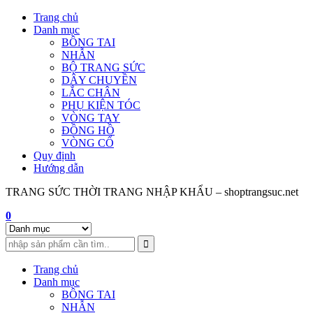
Skip
Trang chủ
to
Danh mục
content
BÔNG TAI
NHẪN
BỘ TRANG SỨC
DÂY CHUYỀN
LẮC CHÂN
PHỤ KIỆN TÓC
VÒNG TAY
ĐỒNG HỒ
VÒNG CỔ
Quy định
Hướng dẫn
TRANG SỨC THỜI TRANG NHẬP KHẨU – shoptrangsuc.net
0
Trang chủ
Danh mục
BÔNG TAI
NHẪN