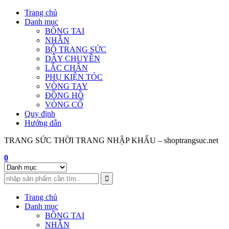
Skip
Trang chủ
to
Danh mục
content
BÔNG TAI
NHẪN
BỘ TRANG SỨC
DÂY CHUYỀN
LẮC CHÂN
PHỤ KIỆN TÓC
VÒNG TAY
ĐỒNG HỒ
VÒNG CỔ
Quy định
Hướng dẫn
TRANG SỨC THỜI TRANG NHẬP KHẨU – shoptrangsuc.net
0
Trang chủ
Danh mục
BÔNG TAI
NHẪN