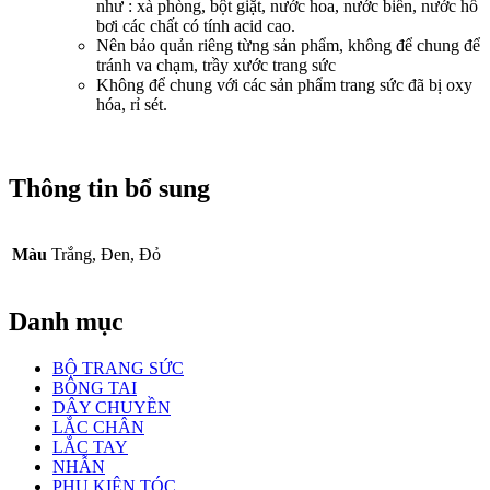
như : xà phòng, bột giặt, nước hoa, nước biển, nước hồ
bơi các chất có tính acid cao.
Nên bảo quản riêng từng sản phẩm, không để chung để
tránh va chạm, trầy xước trang sức
Không để chung với các sản phẩm trang sức đã bị oxy
hóa, rỉ sét.
Thông tin bổ sung
Màu
Trắng, Đen, Đỏ
Danh mục
BỘ TRANG SỨC
BÔNG TAI
DÂY CHUYỀN
LẮC CHÂN
LẮC TAY
NHẪN
PHỤ KIỆN TÓC