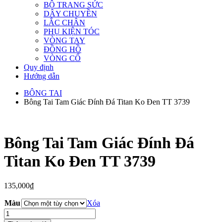
BỘ TRANG SỨC
DÂY CHUYỀN
LẮC CHÂN
PHỤ KIỆN TÓC
VÒNG TAY
ĐỒNG HỒ
VÒNG CỔ
Quy định
Hướng dẫn
BÔNG TAI
Bông Tai Tam Giác Đính Đá Titan Ko Đen TT 3739
Bông Tai Tam Giác Đính Đá
Titan Ko Đen TT 3739
135,000
₫
Màu
Xóa
Bông
Tai