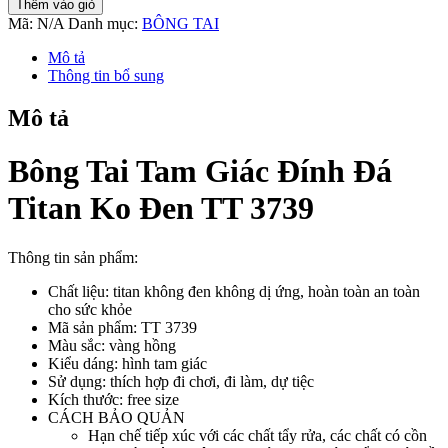
Thêm vào giỏ
Tam
Mã:
N/A
Danh mục:
BÔNG TAI
Giác
Đính
Mô tả
Đá
Thông tin bổ sung
Titan
Ko
Mô tả
Đen
TT
3739
Bông Tai Tam Giác Đính Đá
số
lượng
Titan Ko Đen TT 3739
Thông tin sản phẩm:
Chất liệu: titan không đen không dị ứng, hoàn toàn an toàn
cho sức khỏe
Mã sản phẩm: TT 3739
Màu sắc: vàng hồng
Kiểu dáng: hình tam giác
Sử dụng: thích hợp đi chơi, đi làm, dự tiệc
Kích thước: free size
CÁCH BẢO QUẢN
Hạn chế tiếp xúc với các chất tẩy rửa, các chất có cồn