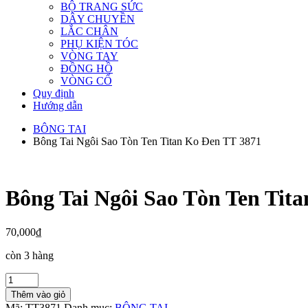
BỘ TRANG SỨC
DÂY CHUYỀN
LẮC CHÂN
PHỤ KIỆN TÓC
VÒNG TAY
ĐỒNG HỒ
VÒNG CỔ
Quy định
Hướng dẫn
BÔNG TAI
Bông Tai Ngôi Sao Tòn Ten Titan Ko Đen TT 3871
Bông Tai Ngôi Sao Tòn Ten Tit
70,000
₫
còn 3 hàng
Bông
Tai
Thêm vào giỏ
Ngôi
Mã:
TT3871
Danh mục:
BÔNG TAI