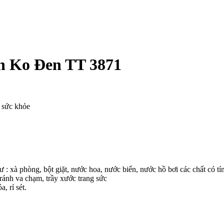
an Ko Đen TT 3871
o sức khỏe
ư : xà phòng, bột giặt, nước hoa, nước biển, nước hồ bơi các chất có tí
ránh va chạm, trầy xước trang sức
, rỉ sét.