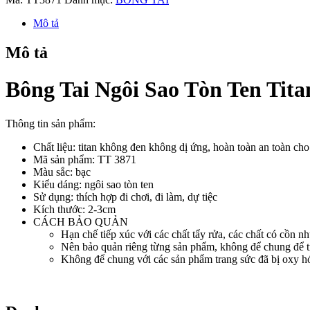
Sao
Tòn
Mô tả
Ten
Titan
Mô tả
Ko
Đen
TT
Bông Tai Ngôi Sao Tòn Ten Tit
3871
số
lượng
Thông tin sản phẩm:
Chất liệu: titan không đen không dị ứng, hoàn toàn an toàn ch
Mã sản phẩm: TT 3871
Màu sắc: bạc
Kiểu dáng: ngôi sao tòn ten
Sử dụng: thích hợp đi chơi, đi làm, dự tiệc
Kích thước: 2-3cm
CÁCH BẢO QUẢN
Hạn chế tiếp xúc với các chất tẩy rửa, các chất có cồn nh
Nên bảo quản riêng từng sản phẩm, không để chung để t
Không để chung với các sản phẩm trang sức đã bị oxy hóa