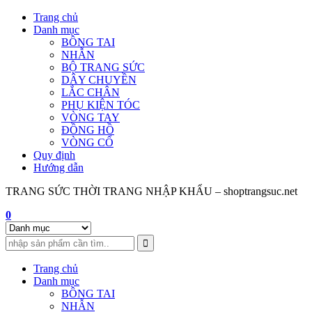
Skip
Trang chủ
to
Danh mục
content
BÔNG TAI
NHẪN
BỘ TRANG SỨC
DÂY CHUYỀN
LẮC CHÂN
PHỤ KIỆN TÓC
VÒNG TAY
ĐỒNG HỒ
VÒNG CỔ
Quy định
Hướng dẫn
TRANG SỨC THỜI TRANG NHẬP KHẨU – shoptrangsuc.net
0
Trang chủ
Danh mục
BÔNG TAI
NHẪN