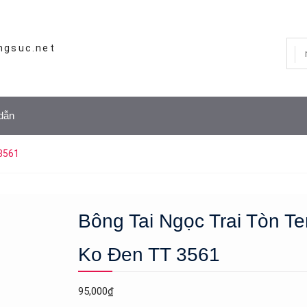
ngsuc.net
dẫn
 3561
Bông Tai Ngọc Trai Tòn Te
Ko Đen TT 3561
95,000
₫