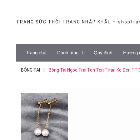
Skip
to
content
TRANG SỨC THỜI TRANG NHẬP KHẨU – shoptra
Trang chủ
Danh mục
Quy định
Hướng 
BÔNG TAI
Bông Tai Ngọc Trai Tòn Ten Titan Ko Đen TT