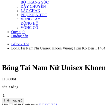
BỘ TRANG SỨC
DÂY CHUYỀN
LẮC CHÂN
PHỤ KIỆN TÓC
VÒNG TAY
ĐỒNG HỒ
VÒNG CỔ
Quy định
Hướng dẫn
BÔNG TAI
Bông Tai Nam Nữ Unisex Khoen Vuông Titan Ko Đen TT46
Bông Tai Nam Nữ Unisex Khoen
110,000
₫
còn 3 hàng
Bông
Tai
Thêm vào giỏ
Nam
Mã:
TT4648
Danh mục:
BÔNG TAI