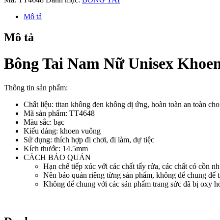
Nữ
Unisex
Mô tả
Khoen
Vuông
Mô tả
Titan
Ko
Đen
Bông Tai Nam Nữ Unisex Khoen
TT4648
số
lượng
Thông tin sản phẩm:
Chất liệu: titan không đen không dị ứng, hoàn toàn an toàn ch
Mã sản phẩm: TT4648
Màu sắc: bạc
Kiểu dáng: khoen vuông
Sử dụng: thích hợp đi chơi, đi làm, dự tiệc
Kích thước: 14.5mm
CÁCH BẢO QUẢN
Hạn chế tiếp xúc với các chất tẩy rửa, các chất có cồn nh
Nên bảo quản riêng từng sản phẩm, không để chung để t
Không để chung với các sản phẩm trang sức đã bị oxy hóa